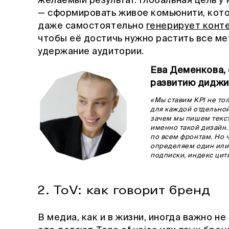
желаемый результат. Глобальная цель у
— сформировать живое комьюнити, котор
даже самостоятельно
генерирует конт
чтобы её достичь нужно растить все мет
удержание аудитории.
Ева Деменкова, 
развитию диджи
«Мы ставим KPI не тол
для каждой отдельной
зачем мы пишем текст
именно такой дизайн.
по всем фронтам. Но 
определяем один или 
подписки, индекс цит
2. ToV: как говорит бренд
В медиа, как и в жизни, иногда важно не 