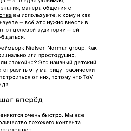
да — это едва уловимая,
ознания, манера общения с
ства
вы используете, к кому и как
зуете — всё это нужно внести в
ит от целевой аудитории — ей
общаться.
еймворк Nielsen Norman group
. Как
фициально или простодушно,
или спокойно? Это наивный детский
о отразить эту матрицу графически
тстроиться от них, потому что ToV
нда.
 шаг вперёд
меняются очень быстро. Мы все
количество похожего контента
всё сложнее.