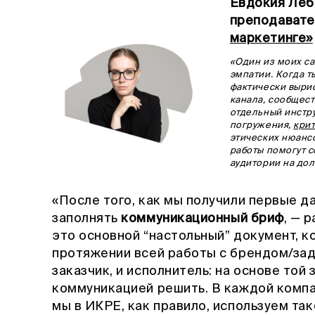
Евдокия Леб
преподават
маркетинге»
«Один из моих с
эмпатии. Когда т
фактически выри
канала, сообщест
отдельный инстру
погружения,
кри
этических нюансо
работы помогут 
аудитории на дол
«После того, как мы получили первые д
заполнять
коммуникационный бриф
, — 
это основной “настольный” документ, к
протяжении всей работы с брендом/зад
заказчик, и исполнитель: на основе той
коммуникацией решить. В каждой компан
мы в ИКРЕ, как правило, используем так