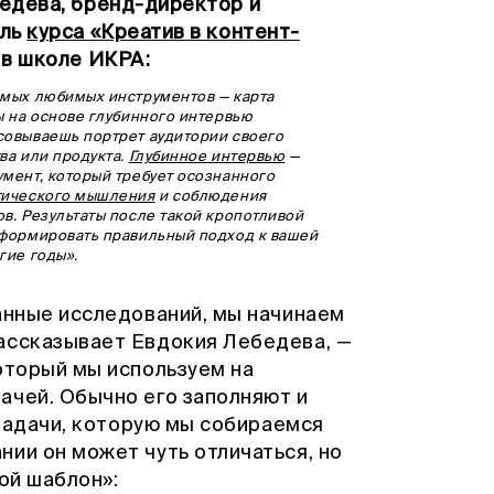
едева, бренд-директор и
ель
курса «Креатив в контент-
в школе ИКРА:
амых любимых инструментов — карта
ы на основе глубинного интервью
совываешь портрет аудитории своего
ва или продукта.
Глубинное интервью
—
мент, который требует осознанного
тического мышления
и соблюдения
в. Результаты после такой кропотливой
сформировать правильный подход к вашей
гие годы».
анные исследований, мы начинаем
рассказывает Евдокия Лебедева, —
оторый мы используем на
ачей. Обычно его заполняют и
 задачи, которую мы собираемся
ии он может чуть отличаться, но
ой шаблон»: