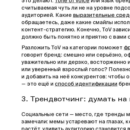
это делают.
Tone of voice
или язык брен
считываемая чуть ли не на уровне подс
аудиторией. Какие
выразительные сред
обращаетесь, даже какие смайлы исполь
контент-стратегию. Конечно, ToV завис
должно быть понятно и приятно с вами 
Разложить ToV на категории поможет
фр
говорит бренд: смешно или серьёзно, о
уважительно или дерзко, восторженно 
или уверенный взрослый голос? Полезн
и добавить на неё конкурентов: чтобы о
— это ещё и
способ идентификации
бре
3. Трендвотчинг: думать на
Социальные сети — место, где тренды 
замечали: мемы устаревают на глазах, 
растёт, удивить аудиторию становится 