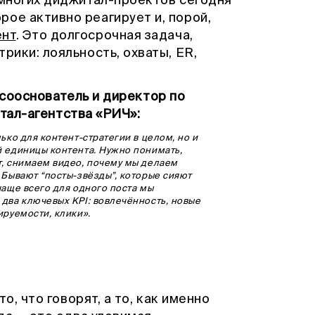
 многих диджитал-проектов сегодня
ое активно реагирует и, порой,
ент
. Это долгосрочная задача,
рики: лояльность, охваты, ER,
сооснователь и директор по
тал-агентства «РИЧ»:
ько для контент-стратегии в целом, но и
 единицы контента. Нужно понимать,
, снимаем видео, почему мы делаем
 Бывают “посты-звёзды”, которые сияют
чаще всего для одного поста мы
два ключевых KPI: вовлечённость, новые
ируемости, клики».
то, что говорят, а то, как именно