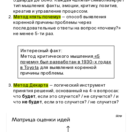
Эдварда де Боно. Каждая «шляпа» символизирует
тип мышления: факты, эмоции, критику, позитив,
креатив и управление процессом.
Метод «пять почему»
— способ выявления
коренной причины проблемы через
последовательные ответы на вопрос «почему?»
не менее 5-ти раз.
Интересный факт:
Метод критического мышления
«5
почему» был разработан в 1930-х годах
в Toyota
для выявления коренной
причины проблемы.
Метод Декарта
— логический инструмент
принятия решений, основанный на 4-х вопросах:
что
будет
, если это случится? / не случится? / и
что
не будет
, если это случится? / не случится?