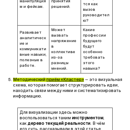
манипуляция
принятия
тся как
м и фейкам.
решений.
вызов
руководител
ю?
Может
Какие
Развивает
вызвать
профессии
аналитическ
напряжение
будущего
ие и
в
будут
коммуникати
коллективе
особенно
вные навыки,
из-за
требовать
полезные в
разницы
этого
работе.
мнений.
навыка?
Методический
приём «Кластер»
— это визуальная
схема, которая помогает структурировать идеи,
находить связи между ними и систематизировать
информацию.
Для визуализации здесь можно
воспользоваться таким
инструментом
,
как
дерево текущей реальности
. В чём
его суть, рассказывали
в этой статье
.