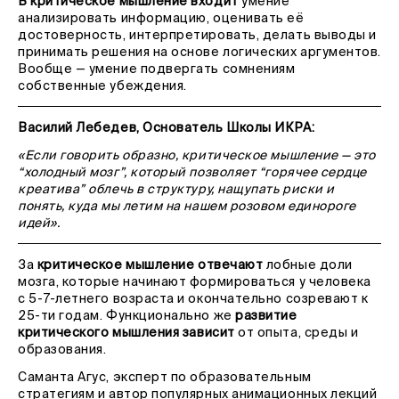
В критическое мышление входит
умение
анализировать информацию, оценивать её
достоверность, интерпретировать, делать выводы и
принимать решения на основе логических аргументов.
Вообще — умение подвергать сомнениям
собственные убеждения.
Василий Лебедев, Основатель Школы ИКРА:
«Если говорить образно, критическое мышление — это
“холодный мозг”, который позволяет “горячее сердце
креатива” облечь в структуру, нащупать риски и
понять, куда мы летим на нашем розовом единороге
идей».
За
критическое мышление отвечают
лобные доли
мозга, которые начинают формироваться у человека
с 5-7-летнего возраста и окончательно созревают к
25-ти годам. Функционально же
развитие
критического мышления
зависит
от опыта, среды и
образования.
Саманта Агус, эксперт по образовательным
стратегиям и автор популярных анимационных лекций