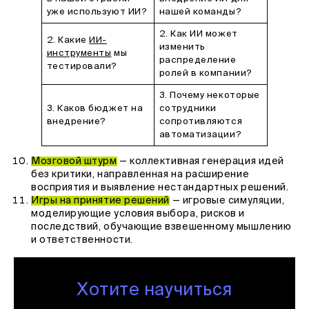
уже используют ИИ?
нашей команды?
2. Как ИИ может
2. Какие
ИИ-
изменить
инструменты
мы
распределение
тестировали?
ролей в компании?
3. Почему некоторые
3. Каков бюджет на
сотрудники
внедрение?
сопротивляются
автоматизации?
Мозговой штурм
— коллективная генерация идей
без критики, направленная на расширение
восприятия и выявление нестандартных решений.
Игры на принятие решений
— игровые симуляции,
моделирующие условия выбора, рисков и
последствий, обучающие взвешенному мышлению
и ответственности.
Хотите научиться