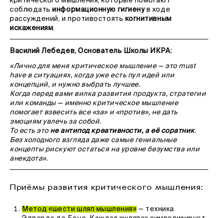
критического мышления, которые помогают
соблюдать
информационную гигиену
в ходе
рассуждений, и
противостоять
когнитивным
искажениям
.
Василий Лебедев, Основатель Школы ИКРА:
«Лично для меня критическое мышление — это must
have в ситуациях, когда уже есть пул идей или
концепций, и нужно выбрать лучшее.
Когда перед вами вилка развития продукта, стратегии
или команды — именно критическое мышление
помогает взвесить все «за» и «против», не дать
эмоциям увлечь за собой.
То есть это
не антипод креативности, а её соратник
.
Без холодного взгляда даже самые гениальные
концепты рискуют остаться на уровне безумства или
анекдота».
Приёмы развития критического мышления:
Метод «шести шляп мышления»
— техника