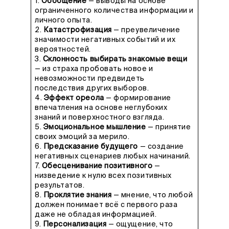
1.
Обобщение
— выводы на основе
ограниченного количества информации и
личного опыта.
2.
Катастрофизация
— преувеличение
значимости негативных событий и их
вероятностей.
3.
Склонность выбирать знакомые вещи
— из страха пробовать новое и
невозможности предвидеть
последствия других выборов.
4.
Эффект ореола
— формирование
впечатления на основе неглубоких
знаний и поверхностного взгляда.
5.
Эмоциональное мышление
— принятие
своих эмоций за мерило.
6.
Предсказание будущего
— создание
негативных сценариев любых начинаний.
7.
Обесценивание позитивного
—
низведение к нулю всех позитивных
результатов.
8.
Проклятие знания
— мнение, что любой
должен понимает всё с первого раза
даже не обладая информацией.
9.
Персонализация
— ощущение, что