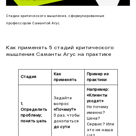
Стадии критического мышления, сформулированные
профессором Самантой Агус.
Как применять 5 стадий критического
мышления Саманты Агус на практике
Как
Пример из
Стадия
применять
практики
Например:
«Клиенты
Задайте
уходят»
1.
вопрос
Но почему
Определить
«Почему?»
именно?
проблему;
5 раз, чтобы
Цена?
понять цель
докопаться
Сервис? Или
до сути
это не наша
ЦА?