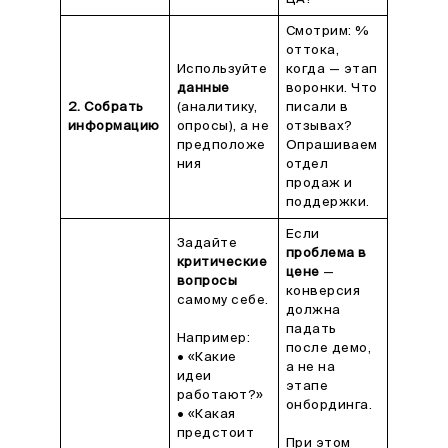
Смотрим: %
оттока,
Используйте
когда — этап
данные
воронки. Что
2. Собрать
(аналитику,
писали в
информацию
опросы), а не
отзывах?
предположе
Опрашиваем
ния
отдел
продаж и
поддержки.
Если
Задайте
проблема в
критические
цене
—
вопросы
конверсия
самому себе.
должна
падать
Например:
после демо,
• «Какие
а не на
идеи
этапе
работают?»
онбординга.
• «Какая
предстоит
При этом