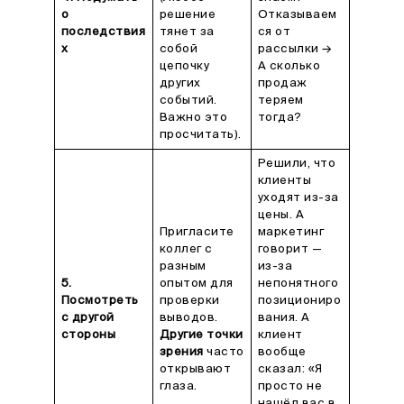
о
решение
Отказываем
последствия
тянет за
ся от
х
собой
рассылки →
цепочку
А сколько
других
продаж
событий.
теряем
Важно это
тогда?
просчитать).
Решили, что
клиенты
уходят из-за
цены. А
Пригласите
маркетинг
коллег с
говорит —
разным
из-за
5.
опытом для
непонятного
Посмотреть
проверки
позициониро
с другой
выводов.
вания. А
стороны
Другие точки
клиент
зрения
часто
вообще
открывают
сказал: «Я
глаза.
просто не
нашёл вас в