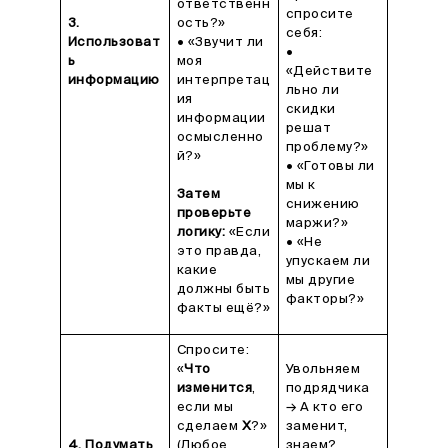
ответственн
спросите
3.
ость?»
себя:
Использоват
• «Звучит ли
•
ь
моя
«Действите
информацию
интерпретац
льно ли
ия
скидки
информации
решат
осмысленно
проблему?»
й?»
• «Готовы ли
мы к
Затем
снижению
проверьте
маржи?»
логику:
«Если
• «Не
это правда,
упускаем ли
какие
мы другие
должны быть
факторы?»
факты ещё?»
Спросите:
«
Что
Увольняем
изменится
,
подрядчика
если мы
→ А кто его
сделаем
Х
?»
заменит,
4. Подумать
(Любое
знаем?