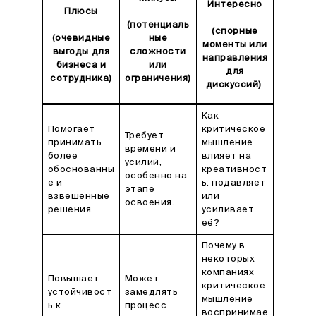
Интересно
Плюсы
(потенциаль
(спорные
(очевидные
ные
моменты или
выгоды для
сложности
направления
бизнеса и
или
для
сотрудника)
ограничения)
дискуссий)
Как
Помогает
критическое
Требует
принимать
мышление
времени и
более
влияет на
усилий,
обоснованны
креативност
особенно на
е и
ь: подавляет
этапе
взвешенные
или
освоения.
решения.
усиливает
её?
Почему в
некоторых
компаниях
Повышает
Может
критическое
устойчивост
замедлять
мышление
ь к
процесс
воспринимае