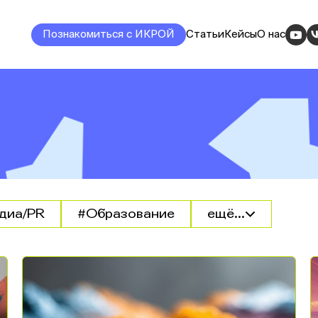
Познакомиться с ИКРОЙ
Статьи
Кейсы
О нас
диа/PR
#Образование
ещё...