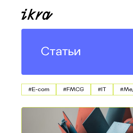
Статьи
#E-com
#FMCG
#IT
#Ме