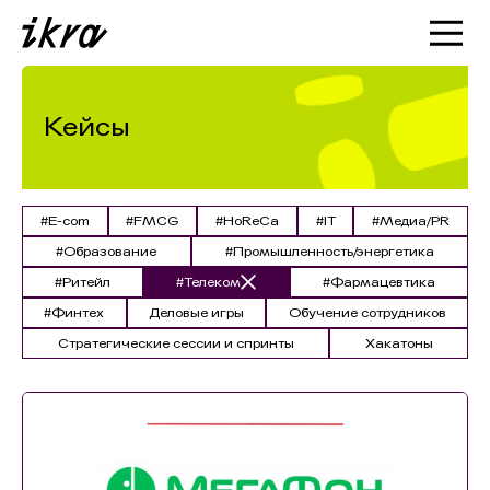
Познакомиться с ИКРОЙ
Статьи
Кейсы
Кейсы
О нас
#E-com
#FMCG
#HoReCa
#IT
#Медиа/PR
#Образование
#Промышленность/энергетика
#Ритейл
#Телеком
#Фармацевтика
#Финтех
Деловые игры
Обучение сотрудников
Стратегические сессии и спринты
Хакатоны