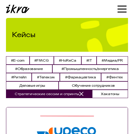
Познакомиться с ИКРОЙ
Статьи
Кейсы
Кейсы
О нас
#E-com
#FMCG
#HoReCa
#IT
#Медиа/PR
#Образование
#Промышленность/энергетика
#Ритейл
#Телеком
#Фармацевтика
#Финтех
Деловые игры
Обучение сотрудников
Стратегические сессии и спринты
Хакатоны