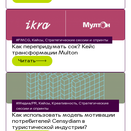
#FMCG
,
Кейсы
,
Стратегические сессии и спринты
Как перепридумать сок? Кейс
трансформации Multon
Читать
#Медиа/PR
,
Кейсы
,
Креативность
,
Стратегические
сессии и спринты
Как использовать модель мотивации
потребителей Censydiam в
туристической индустрии?