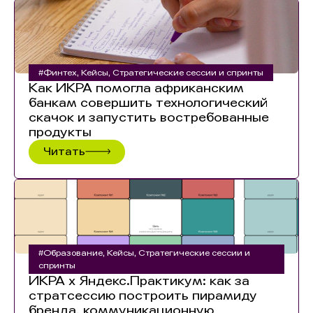
#Финтех
,
Кейсы
,
Стратегические сессии и спринты
Как ИКРА помогла африканским
банкам совершить технологический
скачок и запустить востребованные
продукты
Читать
#Образование
,
Кейсы
,
Стратегические сессии и
спринты
ИКРА х Яндекс.Практикум: как за
стратсессию построить пирамиду
бренда, коммуникационную