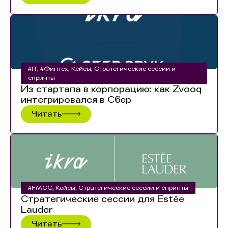
#IT
,
#Финтех
,
Кейсы
,
Стратегические сессии и
спринты
Из стартапа в корпорацию: как Zvooq
интегрировался в Сбер
Читать
#FMCG
,
Кейсы
,
Стратегические сессии и спринты
Стратегические сессии для Estée
Lauder
Читать