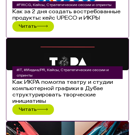
#FMCG
,
Кейсы
,
Стратегические сессии и спринты
Как за 2 дня создать востребованные
продукты: кейс UPECO и ИКРЫ
Читать
#IT
,
#Медиа/PR
,
Кейсы
,
Стратегические сессии и
спринты
Как ИКРА помогла театру и студии
компьютерной графики в Дубае
структурировать творческие
инициативы
Читать