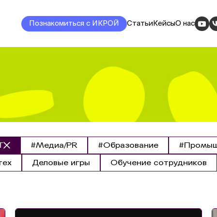
Познакомиться с ИКРОЙ
Статьи
Кейсы
О нас
T
#Медиа/PR
#Образование
#Промыш
тех
Деловые игры
Обучение сотрудников