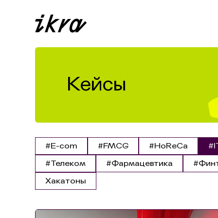
Кейсы
#E-com
#FMCG
#HoReCa
#I
#Телеком
#Фармацевтика
#Фин
Хакатоны