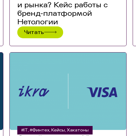
и рынка? Кейс работы с
бренд-платформой
Нетологии
Читать
#IT
#Финтех
Кейсы
Хакатоны
,
,
,