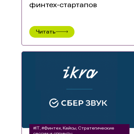
финтех-стартапов
Читать
#IT
#Финтех
Кейсы
Стратегические
,
,
,
сессии и спринты