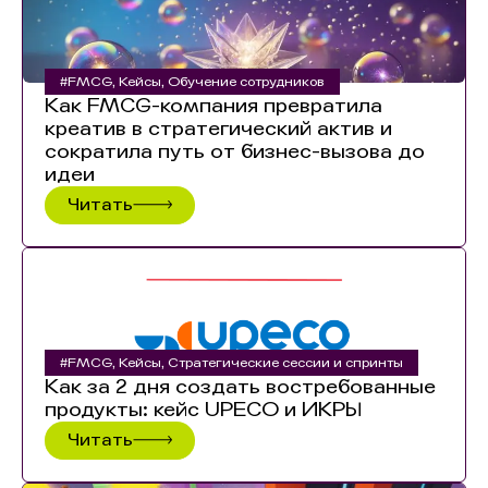
#FMCG
,
Кейсы
,
Обучение сотрудников
Как FMCG-компания превратила
креатив в стратегический актив и
сократила путь от бизнес-вызова до
идеи
Читать
#FMCG
,
Кейсы
,
Стратегические сессии и спринты
Как за 2 дня создать востребованные
продукты: кейс UPECO и ИКРЫ
Читать