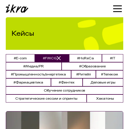
Познакомиться с ИКРОЙ
Статьи
Кейсы
Кейсы
О нас
#E-com
#FMCG
#HoReCa
#IT
#Медиа/PR
#Образование
#Промышленность/энергетика
#Ритейл
#Телеком
#Фармацевтика
#Финтех
Деловые игры
Обучение сотрудников
Стратегические сессии и спринты
Хакатоны