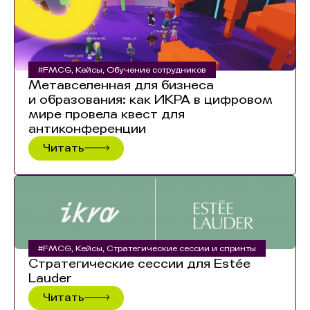
#FMCG
,
Кейсы
,
Обучение сотрудников
Метавселенная для бизнеса
и образования: как ИКРА в цифровом
мире провела квест для
антиконференции
Читать
#FMCG
,
Кейсы
,
Стратегические сессии и спринты
Стратегические сессии для Estée
Lauder
Читать