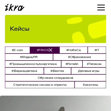
Познакомиться с ИКРОЙ
Статьи
Кейсы
Кейсы
О нас
#E-com
#FMCG
#HoReCa
#IT
#Медиа/PR
#Образование
#Промышленность/энергетика
#Ритейл
#Телеком
#Фармацевтика
#Финтех
Деловые игры
Обучение сотрудников
Стратегические сессии и спринты
Хакатоны