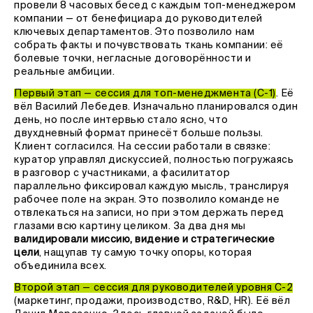
провели 8 часовых бесед с каждым топ-менеджером
компании — от бенефициара до руководителей
ключевых департаментов. Это позволило нам
собрать факты и почувствовать ткань компании: её
болевые точки, негласные договорённости и
реальные амбиции.
Первый этап — сессия для топ-менеджмента (С-1)
. Её
вёл Василий Лебедев. Изначально планировался один
день, но после интервью стало ясно, что
двухдневный формат принесёт больше пользы.
Клиент согласился. На сессии работали в связке:
куратор управлял дискуссией, полностью погружаясь
в разговор с участниками, а фасилитатор
параллельно фиксировал каждую мысль, транслируя
рабочее поле на экран. Это позволило команде не
отвлекаться на записи, но при этом держать перед
глазами всю картину целиком. За два дня мы
валидировали
миссию, видение и стратегические
цели
, нащупав ту самую точку опоры, которая
объединила всех.
Второй этап — сессия для руководителей уровня С-2
(маркетинг, продажи, производство, R&D, HR). Её вёл