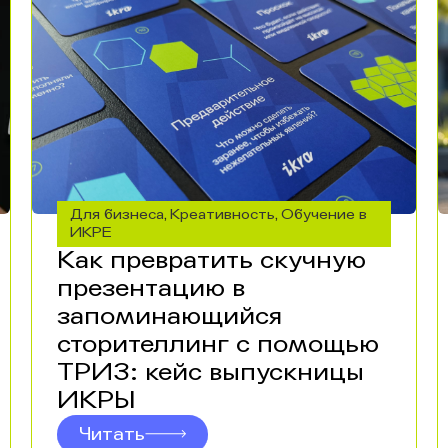
Для бизнеса
Креативность
Обучение в
,
,
ИКРЕ
Как превратить скучную
презентацию в
запоминающийся
сторителлинг с помощью
ТРИЗ: кейс выпускницы
ИКРЫ
Читать