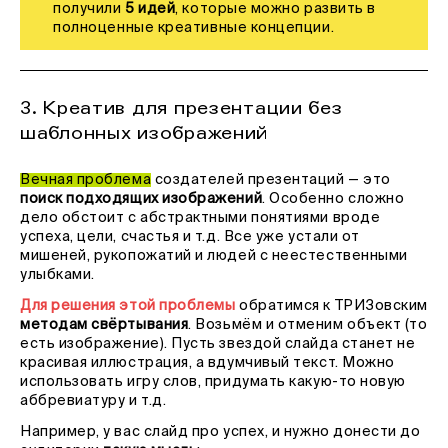
получили
5 идей
, которые можно развить в
полноценные креативные концепции.
3. Креатив для презентации без
шаблонных изображений
Вечная проблема
создателей презентаций — это
поиск подходящих изображений
. Особенно сложно
дело обстоит с абстрактными понятиями вроде
успеха, цели, счастья и т.д. Все уже устали от
мишеней, рукопожатий и людей с неестественными
улыбками.
Для решения этой проблемы
обратимся к ТРИЗовским
методам свёртывания
. Возьмём и отменим объект (то
есть изображение). Пусть звездой слайда станет не
красивая иллюстрация, а вдумчивый текст. Можно
использовать игру слов, придумать какую-то новую
аббревиатуру и т.д.
Например, у вас слайд про успех, и нужно донести до