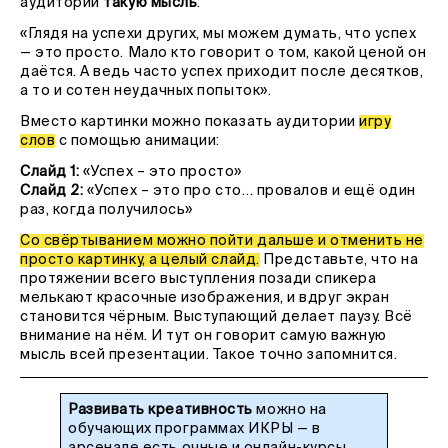
аудитории
такую мысль
:
«Глядя на успехи других, мы можем думать, что успех
— это просто. Мало кто говорит о том, какой ценой он
даётся. А ведь часто успех приходит после десятков,
а то и сотен неудачных попыток».
Вместо картинки можно показать аудитории
игру
слов
с помощью анимации:
Слайд 1:
«Успех – это просто»
Слайд 2:
«Успех – это про сто… провалов и ещё один
раз, когда получилось»
Со свёртыванием можно пойти дальше и отменить не
просто картинку, а целый слайд.
Представьте, что на
протяжении всего выступления позади спикера
мелькают красочные изображения, и вдруг экран
становится чёрным. Выступающий делает паузу. Всё
внимание на нём. И тут он говорит самую важную
мысль всей презентации. Такое точно запомнится.
Развивать креативность
можно на
обучающих программах ИКРЫ — в
арсенале есть очные и онлайн-курсы,