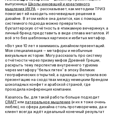
выпускница
Школы инноваций и креативного
мышления ИКРА
— рассказывает, как методики ТРИЗ
помогают ей находить неочевидные решения в
дизайне. В этом кейсе она делится, как с помощью
системного подхода можно превратить
бухгалтерскую отчётность в «пижамную вечеринку», а
личный бренд представить в виде сплава металлов. И
всё это без шаблонных картинок и избитых метафор.
«Вот уже 10 лет я занимаюсь дизайном презентаций.
Моя специализация — метафоры и необычные
визуальные истории. Могу рассказать про систему
отчётности через призму мифов Древней Греции,
раскрыть тему перспектив внутреннего туризма
через метафору “белых пятен” в эпоху Великих
географических открытий, а однажды построила всю
презентацию на сходствах между немецким брендом
шоколадных конфет и арабской страной, где
проходила конференция компании.
Казалось бы, для такой работы больше подходит
CRAFT
или
латеральное мышление
(и их я тоже очень
люблю), но сфера дизайна столь противоречива, да и
клиент всегда ждёт идеальный конечный результат