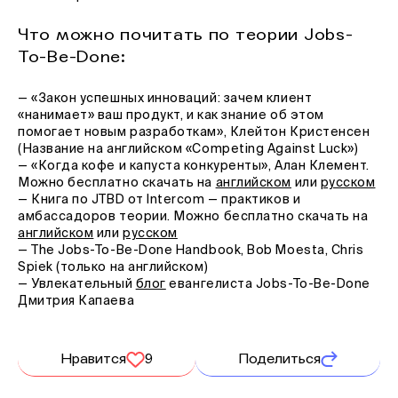
Что можно почитать по теории Jobs-
To-Be-Done:
— «Закон успешных инноваций: зачем клиент
«нанимает» ваш продукт, и как знание об этом
помогает новым разработкам», Клейтон Кристенсен
(Название на английском «Сompeting Against Luck»)
— «Когда кофе и капуста конкуренты», Алан Клемент.
Можно бесплатно скачать на
английском
или
русском
— Книга по JTBD от Intercom — практиков и
амбассадоров теории. Можно бесплатно скачать на
английском
или
русском
— The Jobs-To-Be-Done Handbook, Bob Moesta, Chris
Spiek (только на английском)
— Увлекательный
блог
евангелиста Jobs-To-Be-Done
Дмитрия Капаева
Нравится
9
Поделиться