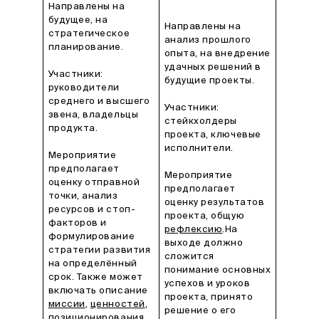
Направлены на
будущее, на
Направлены на
стратегическое
анализ прошлого
планирование.
опыта, на внедрение
удачных решений в
Участники:
будущие проекты.
руководители
среднего и высшего
Участники:
звена, владельцы
стейкхолдеры
продукта.
проекта, ключевые
исполнители.
Мероприятие
предполагает
Мероприятие
оценку отправной
предполагает
точки, анализ
оценку результатов
ресурсов и стоп-
проекта, общую
факторов и
рефлексию
.На
формулирование
выходе должно
стратегии развития
сложится
на определённый
понимание основных
срок. Также может
успехов и уроков
включать описание
проекта, принято
миссии
,
ценностей
,
решение о его
позиционирования