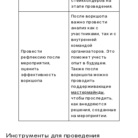
стейкхолдеров на
этапе проведения.
После воркшопа
важно провести
анализ как с
участниками, так и с
внутренней
командой
Провести
организаторов. Это
рефлексию после
поможет учесть
мероприятия,
опыт в будущем.
оценить
Также после
эффективность
воркшопа можно
воркшопа
проводить
поддерживающие
мастермайнды
,
чтобы проследить,
как внедряются
решения, созданные
на мероприятии.
Инструменты для проведения