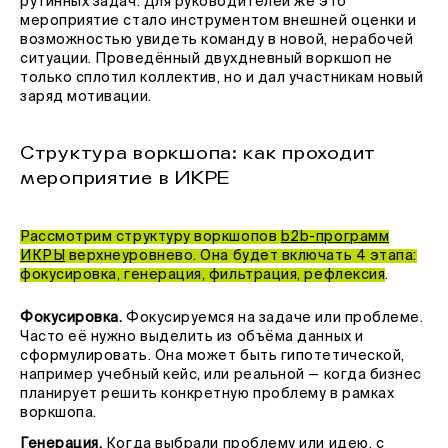
рутинных задач. Для руководителей же это
мероприятие стало инструментом внешней оценки и
возможностью увидеть команду в новой, нерабочей
ситуации. Проведённый двухдневный воркшоп не
только сплотил коллектив, но и дал участникам новый
заряд мотивации.
Структура воркшопа: как проходит
мероприятие в ИКРЕ
Рассмотрим структуру воркшопов
b2b-программ
ИКРЫ
верхнеуровнево. Она будет включать 4 этапа:
фокусировка, генерация, фильтрация, рефлексия
.
Фокусировка.
Фокусируемся на задаче или проблеме.
Часто её нужно выделить из объёма данных и
сформулировать. Она может быть гипотетической,
например учебный кейс, или реальной — когда бизнес
планирует решить конкретную проблему в рамках
воркшопа.
Генерация.
Когда выбрали проблему или идею, с