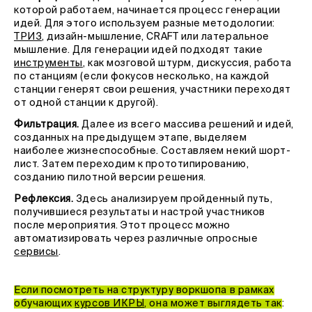
которой работаем, начинается процесс генерации
идей. Для этого используем разные методологии:
ТРИЗ
, дизайн-мышление, CRAFT или латеральное
мышление. Для генерации идей подходят такие
инструменты
, как мозговой штурм, дискуссия, работа
по станциям (если фокусов несколько, на каждой
станции генерят свои решения, участники переходят
от одной станции к другой).
Фильтрация.
Далее из всего массива решений и идей,
созданных на предыдущем этапе, выделяем
наиболее жизнеспособные. Составляем некий шорт-
лист. Затем переходим к прототипированию,
созданию пилотной версии решения.
Рефлексия.
Здесь анализируем пройденный путь,
получившиеся результаты и настрой участников
после мероприятия. Этот процесс можно
автоматизировать через различные опросные
с
ервисы
.
Если посмотреть на структуру воркшопа в рамках
обучающих
курсов ИКРЫ
, она может выглядеть так
: