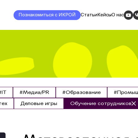
Познакомиться с ИКРОЙ
Статьи
Кейсы
О нас
#IT
#Медиа/PR
#Образование
#Промыш
тех
Деловые игры
Обучение сотрудников