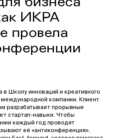
для бизнеса
как ИКРА
е провела
конференции
да в Школу инноваций и креативного
й международной компании. Клиент
сам разрабатывает прорывные
ет стартап-навыки. Чтобы
пании каждый год проводят
азывают её «антиконференция».