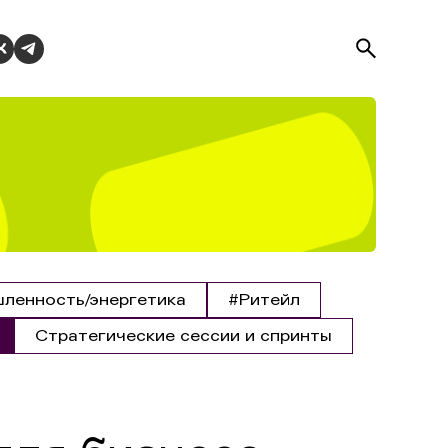
ленность/энергетика
#Ритейл
Стратегические сессии и спринты