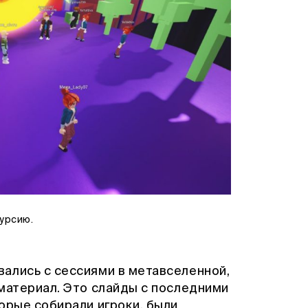
курсию.
ались с сессиями в метавселенной,
материал. Это слайды с последними
орые собирали игроки, были