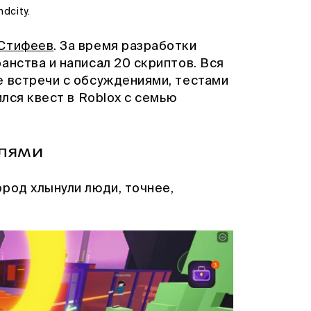
dcity.
Стифеев
. За время разработки
анства и написал 20 скриптов. Вся
е встречи с обсуждениями, тестами
ился квест в Roblox с семью
елями
род хлынули люди, точнее,