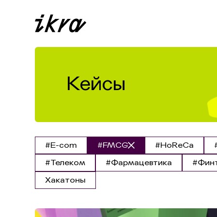
Кейсы
#E-com
#FMCG
#HoReCa
#Телеком
#Фармацевтика
#Фин
Хакатоны