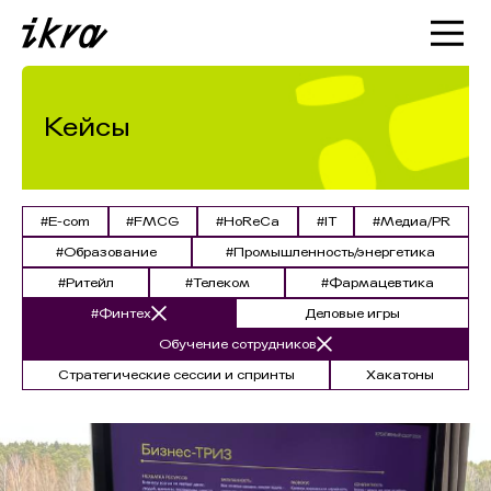
Познакомиться с ИКРОЙ
Статьи
Кейсы
Кейсы
О нас
#E-com
#FMCG
#HoReCa
#IT
#Медиа/PR
#Образование
#Промышленность/энергетика
#Ритейл
#Телеком
#Фармацевтика
#Финтех
Деловые игры
Обучение сотрудников
Стратегические сессии и спринты
Хакатоны