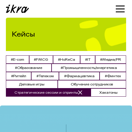
Познакомиться с ИКРОЙ
Статьи
Кейсы
Кейсы
О нас
#E-com
#FMCG
#HoReCa
#IT
#Медиа/PR
#Образование
#Промышленность/энергетика
#Ритейл
#Телеком
#Фармацевтика
#Финтех
Деловые игры
Обучение сотрудников
Стратегические сессии и спринты
Хакатоны