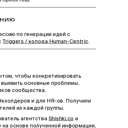
 проектов).
ению
ссию по генерации идей с
к
Triggers / колода Human-Centric
.
нтом, чтобы конкретизировать
и выявить основные проблемы,
иков сообщества.
йкхолдеров и для HR-ов. Получили
телей из каждой группы.
ователь агентства
Shishki.co
и
у на основе полученной информации,