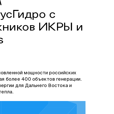
м
усГидро с
кников ИКРЫ и
s
ановленной мощности российских
я более 400 объектов генерации.
ергии для Дальнего Востока и
тепла.