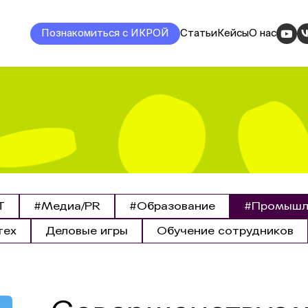
Познакомиться с ИКРОЙ
Статьи
Кейсы
О нас
T
#Медиа/PR
#Образование
#Промышле
тех
Деловые игры
Обучение сотрудников