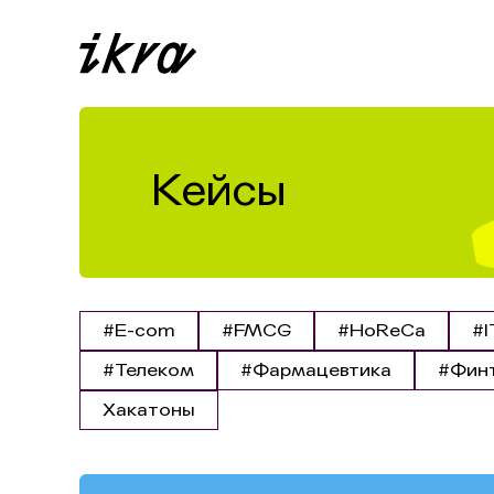
Кейсы
#E-com
#FMCG
#HoReCa
#I
#Телеком
#Фармацевтика
#Фин
Хакатоны