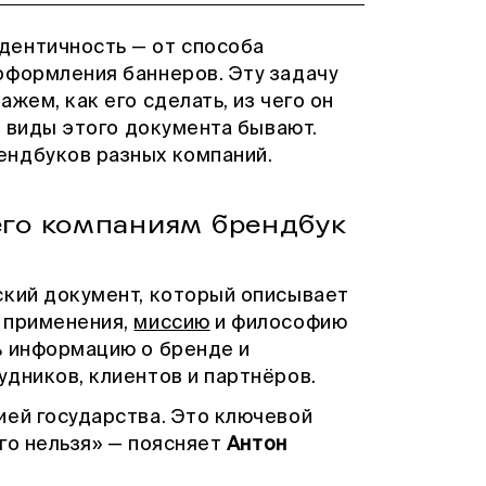
дентичность — от способа
оформления баннеров. Эту задачу
жем, как его сделать, из чего он
е виды этого документа бывают.
ендбуков разных компаний.
чего компаниям брендбук
ский документ, который описывает
 применения,
миссию
и философию
ь информацию о бренде и
удников, клиентов и партнёров.
ией государства. Это ключевой
го нельзя» —
поясняет
Антон