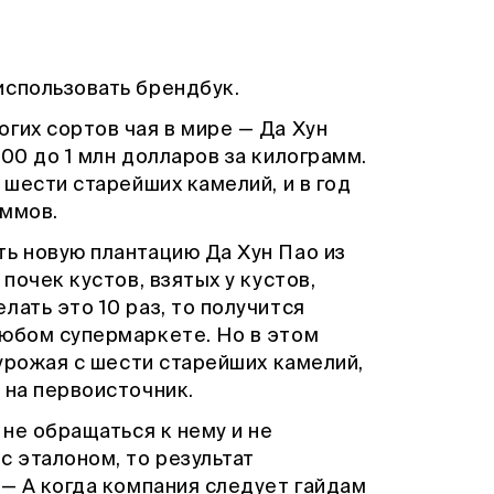
использовать брендбук.
гих сортов чая в мире — Да Хун
00 до 1 млн долларов за килограмм.
 шести старейших камелий, и в год
аммов.
ть новую плантацию Да Хун Пао из
почек кустов, взятых у кустов,
лать это 10 раз, то получится
любом супермаркете. Но в этом
 урожая с шести старейших камелий,
 на первоисточник.
 не обращаться к нему и не
с эталоном, то результат
. — А когда компания следует гайдам