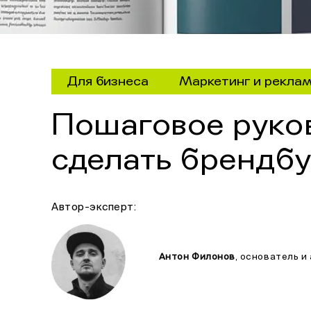
Для бизнеса
Маркетинг и рекла
Пошаговое руко
сделать брендбу
Автор-эксперт:
Антон Филонов
, основатель и