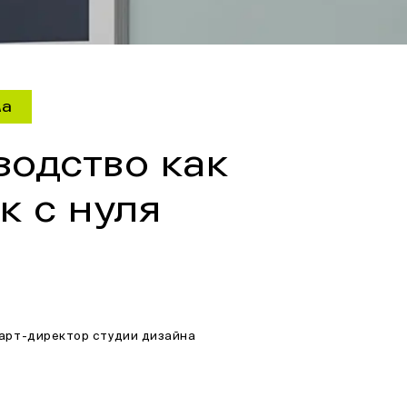
ма
водство как
к с нуля
 арт-директор студии дизайна