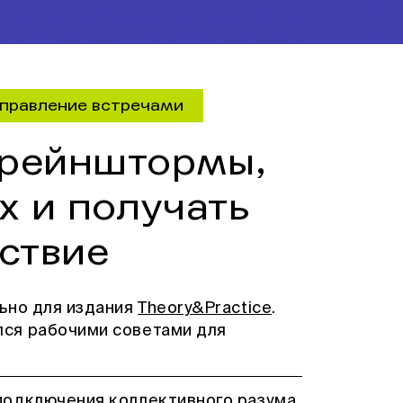
правление встречами
брейнштормы,
х и получать
ьствие
ьно для издания
Theory&Practice
.
ся рабочими советами для
подключения коллективного разума.