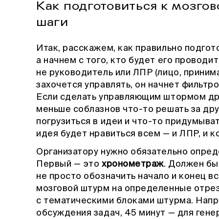
Как подготовиться к мозго
шаги
Итак, расскажем, как правильно подгото
а начнем с того, кто будет его проводи
не руководитель или ЛПР (лицо, приним
захочется управлять, он начнет фильтр
Если сделать управляющим штормом дру
меньше соблазнов что-то решать за дру
погрузиться в идеи и что-то придумыва
идея будет нравиться всем — и ЛПР, и к
Организатору нужно обязательно опред
Первый — это
хронометраж
. Должен бы
не просто обозначить начало и конец в
мозговой штурм на определенные отрез
с тематическими блоками штурма. Напр
обсуждения задач, 45 минут — для гене