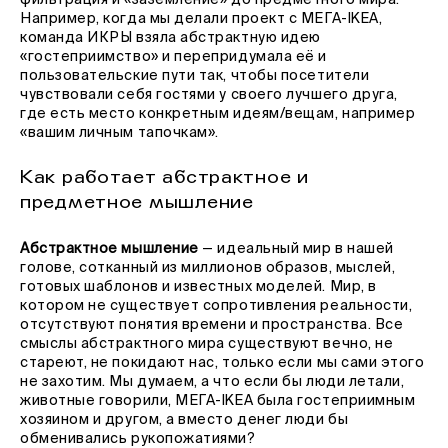
фильтрация и «заземление» до предметного мира.
Например, когда мы делали проект с МЕГА-IKEA,
команда ИКРЫ взяла абстрактную идею
«гостеприимство» и перепридумала её и
пользовательские пути так, чтобы посетители
чувствовали себя гостями у своего лучшего друга,
где есть место конкретным идеям/вещам, например
«вашим личным тапочкам».
Как работает абстрактное и
предметное мышление
Абстрактное мышление
— идеальный мир в нашей
голове, сотканный из миллионов образов, мыслей,
готовых шаблонов и известных моделей. Мир, в
котором не существует сопротивления реальности,
отсутствуют понятия времени и пространства. Все
смыслы абстрактного мира существуют вечно, не
стареют, не покидают нас, только если мы сами этого
не захотим. Мы думаем, а что если бы люди летали,
животные говорили, МЕГА-IKEA была гостеприимным
хозяином и другом, а вместо денег люди бы
обменивались рукопожатиями?