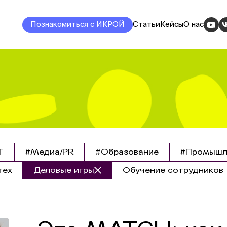
Познакомиться с ИКРОЙ
Статьи
Кейсы
О нас
T
#Медиа/PR
#Образование
#Промышле
тех
Деловые игры
Обучение сотрудников