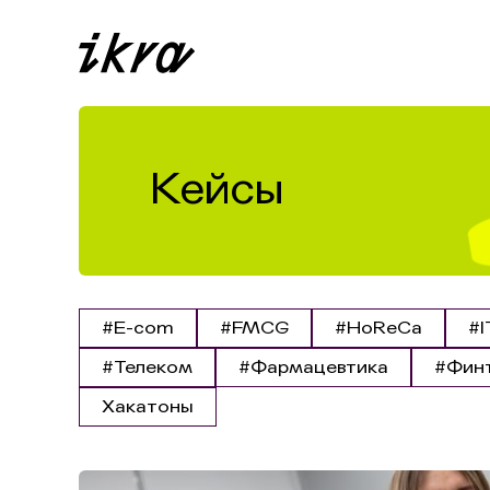
Кейсы
#E-com
#FMCG
#HoReCa
#I
#Телеком
#Фармацевтика
#Фин
Хакатоны