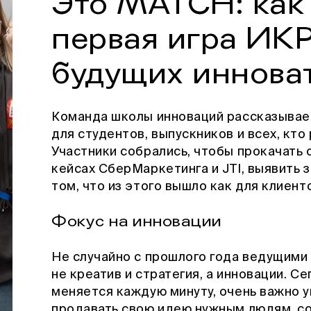
Это MATCH: как
первая игра ИК
будущих иннова
Команда школы инноваций рассказывае
для студентов, выпускников и всех, кт
Участники собрались, чтобы прокачать 
кейсах СберМаркетинга и JTI, выявить з
том, что из этого вышло как для клиенто
Фокус на инновации
Не случайно с прошлого года ведущим
не креатив и стратегия, а инновации. С
меняется каждую минуту, очень важно 
продавать свою идею нужным людям, со