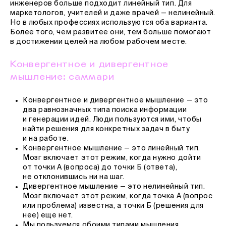
инженеров больше подходит линейный тип. Для
маркетологов, учителей и даже врачей — нелинейный.
Но в любых профессиях используются оба варианта.
Более того, чем развитее они, тем больше помогают
в достижении целей на любом рабочем месте.
Конвергентное и дивергентное
мышление: саммари
Конвергентное и дивергентное мышление — это
два равнозначных типа поиска информации
и генерации идей. Люди пользуются ими, чтобы
найти решения для конкретных задач в быту
и на работе.
Конвергентное мышление — это линейный тип.
Мозг включает этот режим, когда нужно дойти
от точки А (вопроса) до точки Б (ответа),
не отклонившись ни на шаг.
Дивергентное мышление — это нелинейный тип.
Мозг включает этот режим, когда точка А (вопрос
или проблема) известна, а точки Б (решения для
нее) еще нет.
Мы пользуемся обоими типами мышления