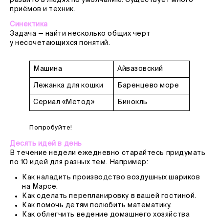
развито в людях по умолчанию. Существует много
приёмов и техник.
Синектика
Задача — найти несколько общих черт
у несочетающихся понятий.
Машина
Айвазовский
Лежанка для кошки
Баренцево море
Сериал «Метод»
Бинокль
Попробуйте!
Десять идей в день
В течение недели ежедневно старайтесь придумать
по 10 идей для разных тем. Например:
Как наладить производство воздушных шариков
на Марсе.
Как сделать перепланировку в вашей гостиной.
Как помочь детям полюбить математику.
Как облегчить ведение домашнего хозяйства