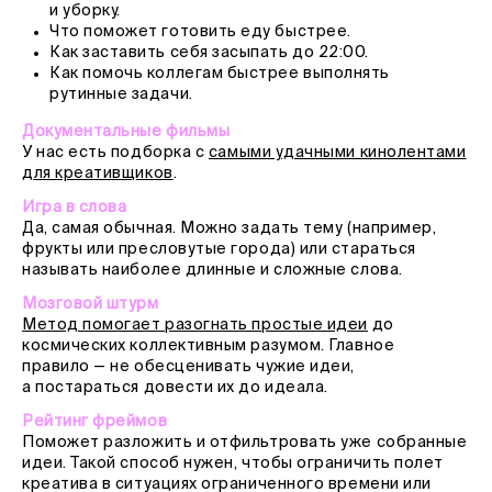
и уборку.
Что поможет готовить еду быстрее.
Как заставить себя засыпать до 22:00.
Как помочь коллегам быстрее выполнять
рутинные задачи.
Документальные фильмы
У нас есть подборка с
самыми удачными кинолентами
для креативщиков
.
Игра в слова
Да, самая обычная. Можно задать тему (например,
фрукты или пресловутые города) или стараться
называть наиболее длинные и сложные слова.
Мозговой штурм
Метод помогает разогнать простые идеи
до
космических коллективным разумом. Главное
правило — не обесценивать чужие идеи,
а постараться довести их до идеала.
Рейтинг фреймов
Поможет разложить и отфильтровать уже собранные
идеи. Такой способ нужен, чтобы ограничить полет
креатива в ситуациях ограниченного времени или