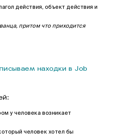
глагол действия, объект действия и
ванца, притом что приходится
писываем находки в Job
ей:
ром у человека возникает
 который человек хотел бы