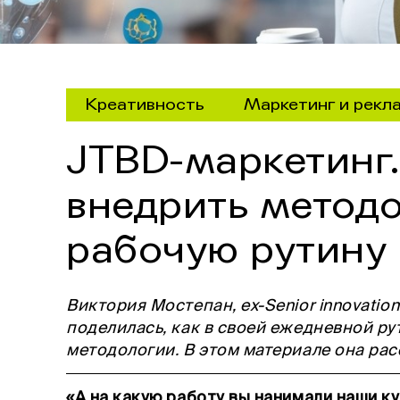
Креативность
Маркетинг и рекл
JTBD-маркетинг.
внедрить метод
рабочую рутину
Виктория Мостепан, ex-Senior innovatio
поделилась, как в своей ежедневной ру
методологии. В этом материале она рас
«А на какую работу вы нанимали наши ку