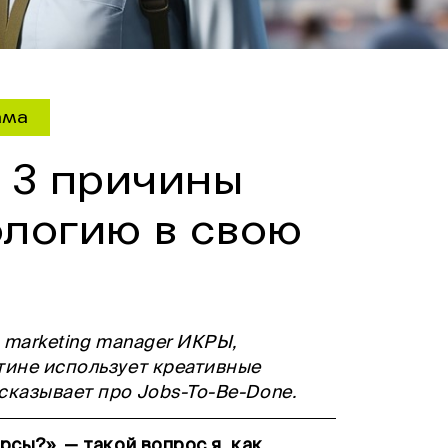
ама
 3 причины
ологию в свою
n marketing manager ИКРЫ,
тине использует креативные
сказывает про Jobs-To-Be-Done.
рсы?», — такой вопрос я, как