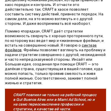
дисциплину «снижения рисков», которая привносит в
хаос порядок и контроль. И отчасти это
действительно так. CRAFT в хаосе позволяет
составить систему действий, привнести порядок. На
самом деле, на это можно взглянуть и с другой
стороны. И даже воспринимать всё наоборот.
Помимо «порядка», CRAFT даёт стратегии
возможность свернуть с хорошо проторенного пути,
по которому вас ведет мир и «жизненные фреймы», и
встать на совершенно новый. Я говорю о
синтезе
фреймов
. Фреймы позволяют взглянуть на проблему и
задачи стратегии совершенно с другой, неожиданной
и часто непредсказуемой стороны. Инсайт или
Большая идея, созданная при помощи CRAFT — это
далёкая страна, существующая в вашей голове, куда
можно попасть, только проявив смелость и живя
полной жизнью. Соответственно, заживет полной
жизнью и стратегия.
CRAFT повлиял не только на рабочий процесс
в Gut Buenos Aires или в Miami Ad School, но и
на само переосмысление профессии и
стратегии, в качестве её части
.