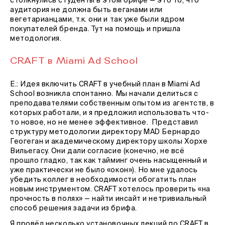
столкнулись студенты в этом брифе — это то, что
аудитория не должна быть веганами или
вегетарианцами, т.к. они и так уже были ядром
покупателей бренда. Тут на помощь и пришла
методология.
CRAFT в Miami Ad School
Е.: Идея включить CRAFT в учебный план в Miami Ad
School возникла спонтанно. Мы начали делиться с
преподавателями собственным опытом из агентств, в
которых работали, и я предложил использовать что-
то новое, но не менее эффективное. Представил
структуру методологии директору MAD Бернардо
Геогеган и академическому директору школы Хорхе
Вильегасу. Они дали согласие (конечно, не всё
прошло гладко, так как тайминг очень насыщенный и
уже практически не было «окон»). Но мне удалось
убедить коллег в необходимости обогатить план
новым инструментом. CRAFT хотелось проверить «на
прочность в полях» — найти инсайт и нетривиальный
способ решения задачи из брифа.
Я провёл несколько установочных лекций по CRAFT в