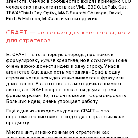
агентств. Сейчас в сообщество входят примерно 560
человек из таких агентств как VML, BBDO, LePub, Gut,
TBWA/Chiat/Day, Ogilvy, M&C Saatchi Chilanga, David,
Erich & Hallman, McCann и многих других.
CRAFT — не только для креаторов, но и
для стратегов
Е.: CRAFT — это, в первую очередь, про поиск и
формулировку
идей
в креативе, но в
стратегии
тоже
очень важно донести идею в одну строку. У нас в
агентстве Gut даже есть методика «Бриф в одну
строку»: когда вся идея упаковывается в фразу или
даже слово. В агентстве эта методичка занимает
листы, а в CRAFT вопрос решается двумя-тремя
фреймворками. То, что он помогает формулировать
Большую идею, очень упрощает работу.
Ещё одна из «находок» курса по CRAFT — это
переосмысление самого подхода к стратегии как к
предмету.
Многие интуитивно понимают стратегию как