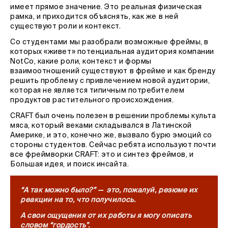
имеет прямое значение. Это реальная физическая
рамка, и приходится объяснять, как же в ней
существуют роли и контекст.
Со студентами мы разобрали возможные фреймы, в
которых «живет» потенциальная аудитория компании
NotCo, какие роли, контекст и формы
взаимоотношений существуют в фрейме и как бренду
решить проблему с привлечением новой аудитории,
которая не является типичным потребителем
продуктов растительного происхождения.
CRAFT был очень полезен в решении проблемы культа
мяса, который веками складывался в Латинской
Америке, и это, конечно же, вызвало бурю эмоций со
стороны студентов. Сейчас ребята используют почти
все фреймворки CRAFT: это и синтез фреймов, и
Большая идея, и поиск инсайта.
“А так можно было?” — это, пожалуй, резюме их
реакции на то, что получилось.
А свои ощущения от их работы я могу описать
словом “гордость”.