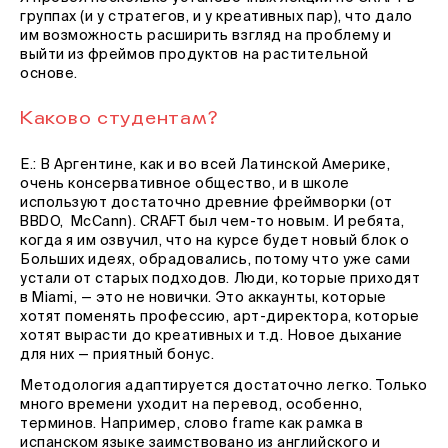
группах (и у стратегов, и у креативных пар), что дало
им возможность расширить взгляд на проблему и
выйти из фреймов продуктов на растительной
основе.
Каково студентам?
Е.: В Аргентине, как и во всей Латинской Америке,
очень консервативное общество, и в школе
используют достаточно древние фреймворки (от
BBDO, McCann). CRAFT был чем-то новым. И ребята,
когда я им озвучил, что на курсе будет новый блок о
Больших идеях, обрадовались, потому что уже сами
устали от старых подходов. Люди, которые приходят
в Miami, — это не новички. Это аккаунты, которые
хотят поменять профессию, арт-директора, которые
хотят вырасти до креативных и т.д. Новое дыхание
для них — приятный бонус.
Методология адаптируется достаточно легко. Только
много времени уходит на перевод, особенно,
терминов. Например, слово frame как рамка в
испанском языке заимствовано из английского и