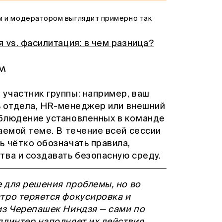
м и модератором выглядит примерно так
 vs. фасилитация: в чем разница?
м
участник группы: например, ваш
ль отдела, HR-менеджер или внешний
облюдение установленных в команде
аемой теме. В течение всей сессии
ь чётко обозначать правила,
тва и создавать безопасную среду.
е для решения проблемы, но во
тро теряется фокусировка и
из Черепашек Ниндзя — сами по
плинтер наполняет их действия