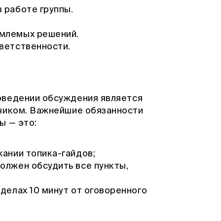
 работе группы.
емлемых решений.
ветственности.
оведении обсуждения является
чиком. Важнейшие обязанности
ы — это:
жании топика-гайдов;
олжен обсудить все пункты,
делах 10 минут от оговоренного