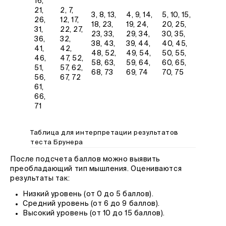
16,
21,
2, 7,
3, 8, 13,
4, 9, 14,
5, 10, 15,
26,
12, 17,
18, 23,
19, 24,
20, 25,
31,
22, 27,
23, 33,
29, 34,
30, 35,
36,
32,
38, 43,
39, 44,
40, 45,
41,
42,
48, 52,
49, 54,
50, 55,
46,
47, 52,
58, 63,
59, 64,
60, 65,
51,
57, 62,
68, 73
69, 74
70, 75
56,
67, 72
61,
66,
71
Таблица для интерпретации результатов
теста Брунера
После подсчета баллов можно выявить
преобладающий тип мышления. Оцениваются
результаты так:
Низкий уровень (от 0 до 5 баллов).
Средний уровень (от 6 до 9 баллов).
Высокий уровень (от 10 до 15 баллов).