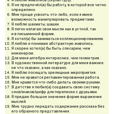
Я люблю живопись (скульптуру).
Я не предпочёл(а) бы работу, в которой все четко
определено.
Мне проще усвоить что-либо, если я имею
возможность манипулировать предметами.
Я люблю шахматы, шашки.
Я легко излагаю свои мысли как в устной, так
и в письменной форме.
Я хотел(а) бы заниматься коллекционированием.
Я люблю и понимаю абстрактную живопись.
Я скорее хотел(а) бы быть слесарем, чем
инженером.
Для меня алгебра интереснее, чем геометрия.
В художественной литературе для меня важнее
не что сказано, а как сказано.
Я люблю посещать зрелищные мероприятия.
Мне не нравится регламентированная работа.
Мне нравится что-либо делать своими руками.
В детстве я любил(а) создавать свою систему
слов/знаков/шифр для переписки с друзьями.
Я придаю большое значение форме выражения
мыслей.
Мне трудно передать содержание рассказа без
его образного представления.