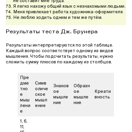
не составит мне труда.
Я легко нахожу общий язык с незнакомыми людьми.
Меня привлекает работа художника-оформителя.
Не люблю ходить одним и тем же путём.
Результаты теста Дж. Брунера
Результаты интерпретируются по этой таблице.
Каждый вопрос соответствует одному из видов
мышления. Чтобы подсчитать результаты, нужно
сложить сумму плюсов по каждому из столбцов.
Пре
дме
Симв
Знаков
Образн
тно
оличе
ое
ое
Креати
е
ское
мышле
мышле
вность
мыш
мышл
ние
ние
лени
ение
е
1, 6,
11,