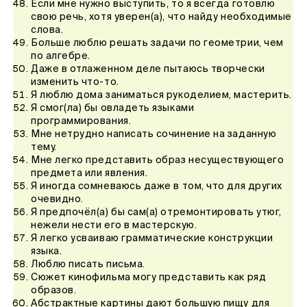
Если мне нужно выступить, то я всегда готовлю
свою речь, хотя уверен(а), что найду необходимые
слова.
Больше люблю решать задачи по геометрии, чем
по алгебре.
Даже в отлаженном деле пытаюсь творчески
изменить что-то.
Я люблю дома заниматься рукоделием, мастерить.
Я смог(ла) бы овладеть языками
программирования.
Мне нетрудно написать сочинение на заданную
тему.
Мне легко представить образ несуществующего
предмета или явления.
Я иногда сомневаюсь даже в том, что для других
очевидно.
Я предпочёл(а) бы сам(а) отремонтировать утюг,
нежели нести его в мастерскую.
Я легко усваиваю грамматические конструкции
языка.
Люблю писать письма.
Сюжет кинофильма могу представить как ряд
образов.
Абстрактные картины дают большую пищу для