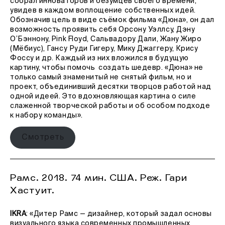
собрал инноваторов и безумцев своего времени,
увидев в каждом воплощение собственных идей.
Обозначив цель в виде съёмок фильма «Дюна», он дал
возможность проявить себя Орсону Уэллсу, Дэну
О’Бэннону, Pink Floyd, Сальвадору Дали, Жану Жиро
(Мёбиус), Гансу Руди Гигеру, Мику Джаггеру, Крису
Фоссу и др. Каждый из них вложился в будущую
картину, чтобы помочь создать шедевр. «Дюна» не
только самый знаменитый не снятый фильм, но и
проект, объединивший десятки творцов работой над
одной идеей. Это вдохновляющая картина о силе
слаженной творческой работы и об особом подходе
к набору команды».
Смотреть
Рамс. 2018. 74 мин. США. Реж. Гари
Хастуит.
IKRA
: «Дитер Рамс — дизайнер, который задал основы
визуального языка современных промышленных