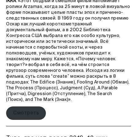
IKRA
:
«Этот бодрый и смешной фильм напоминает
ролики Arzamas, когда за 25 минут в ловкой визуально
форме показывают целые пласты эпох и причинно-
следственных связей. В 1969 году он получил премию
Оскар как лучший короткометражный
документальный фильм, а в 2002 Библиотека
Конгресса США выбрала его как особо культурно,
исторически или эстетически значимый. Всё
начинается с первобытной охоты, и через
полководцев, учёных, художников приходит к
знакомому нам миру. Кажется, «Почему человек
творит?» вобрал в себя всё, на чём строится
кругозор современного человека. Исходя из логики
фильма, суть слова “create” можно раскрыть в 8
подходах: The Edifice (Знание), Fooling Around (Обман),
The Process (Процесс), Judgment (Суд), A Parable
(Притча), Digression (Отступление), The Search
(Поиск), and The Mark (Знак)».
Смотреть