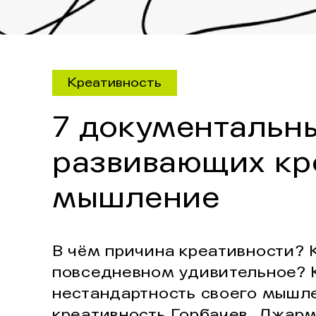
Креативность
7 документальн
развивающих кр
мышление
В чём причина креативности? 
повседневном удивительное? 
нестандартность своего мышл
креативность Горбачев, Джарм