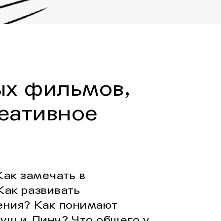
ых фильмов,
еативное
Как замечать в
Как развивать
ения? Как понимают
уш и Линч? Что общего у