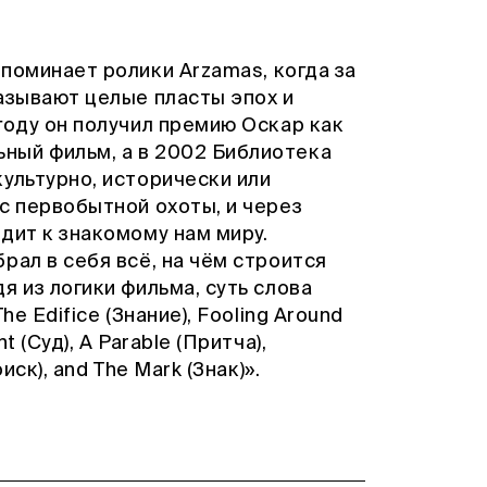
поминает ролики Arzamas, когда за
азывают целые пласты эпох и
году он получил премию Оскар как
ный фильм, а в 2002 Библиотека
ультурно, исторически или
с первобытной охоты, и через
дит к знакомому нам миру.
рал в себя всё, на чём строится
я из логики фильма, суть слова
e Edifice (Знание), Fooling Around
 (Суд), A Parable (Притча),
иск), and The Mark (Знак)».