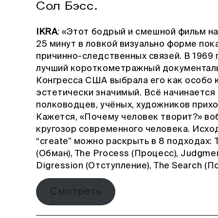
Сол Бэсс.
IKRA
:
«Этот бодрый и смешной фильм на
25 минут в ловкой визуально форме пок
причинно-следственных связей. В 1969 
лучший короткометражный документаль
Конгресса США выбрала его как особо к
эстетически значимый. Всё начинается 
полководцев, учёных, художников прихо
Кажется, «Почему человек творит?» воб
кругозор современного человека. Исход
“create” можно раскрыть в 8 подходах: Th
(Обман), The Process (Процесс), Judgment
Digression (Отступление), The Search (По
Смотреть