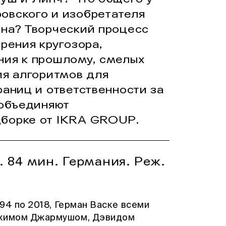
овского и изобретателя
яна? Творческий процесс
рения кругозора,
ния к прошлому, смелых
ия алгоритмов для
раниц и ответственности за
 объединяют
борке от IKRA GROUP.
 84 мин. Германия. Реж.
994 по 2018, Герман Васке всеми
 Джимом Джармушом, Дэвидом