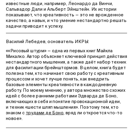
известные люди, например, Леонардо да Винчи,
Сальвадор Дали и Альберт Эйнштейн. Их истории
показывают, что креативность — это не врожденное
качество, а навык, и что умение нестандартно решать
задачи приводит к успеху.
Василий Лебедев, основатель ИКРЫ:
««Рисовый штурм» — одна из первых книг Майкла
Микалко. Автор объясняет ключевой принцип действия
нестандартного мышления, а также даёт набор техник
для фасилитации брейнштормов. В целом, книга будет
полезна тем, кто начинает свою работу с креативным
процессом и хочет лучше понять, как внедрить
базовые элементы креативности в каждодневную
работу. По моему мнению, у автора множество схожих
идей с более ранними работами Эдварда де Боно,
включающих в себя и понятие провокационной идеи,
и техник «шести шляп мышления». Поэтому тем, кто
знаком с
трудами де Боно
, вряд ли откроется что-то
новое».