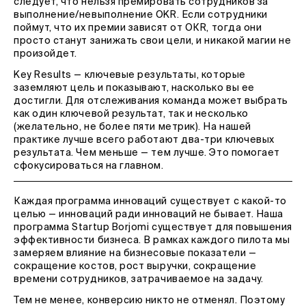
следует, что нельзя премировать сотрудников за
выполнение/невыполнение OKR. Если сотрудники
поймут, что их премии зависят от ОКR, тогда они
просто станут занижать свои цели, и никакой магии не
произойдет.
Key Results — ключевые результаты, которые
заземляют цель и показывают, насколько вы ее
достигли. Для отслеживания команда может выбрать
как один ключевой результат, так и несколько
(желательно, не более пяти метрик). На нашей
практике лучше всего работают два-три ключевых
результата. Чем меньше — тем лучше. Это помогает
сфокусироваться на главном.
Каждая программа инноваций существует с какой-то
целью — инноваций ради инноваций не бывает. Наша
программа Startup Borjomi существует для повышения
эффективности бизнеса. В рамках каждого пилота мы
замеряем влияние на бизнесовые показатели —
сокращение костов, рост выручки, сокращение
времени сотрудников, затрачиваемое на задачу.
Тем не менее, конверсию никто не отменял. Поэтому