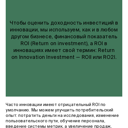
Чтобы оценить доходность инвестиций в
инновации, мы используем, как и в любом
другом бизнесе, финансовый показатель
ROI (Return on investment), а ROI в
инновациях имеет свой термин: Return
on Innovation Investment — ROII или RO2I.
Часто инновации имеют отрицательный ROI по
умолчанию. Мы можем улучшить потребительский
опыт: потратить деньги на исследования, изменение
пользовательского пути, обучение персонала,
введение системы метрик, а увеличение продаж,