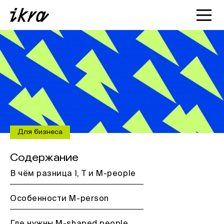
Познакомиться с ИКРОЙ
Статьи
Кейсы
О нас
Для бизнеса
Содержание
В чём разница I, T и M-people
Особенности M-person