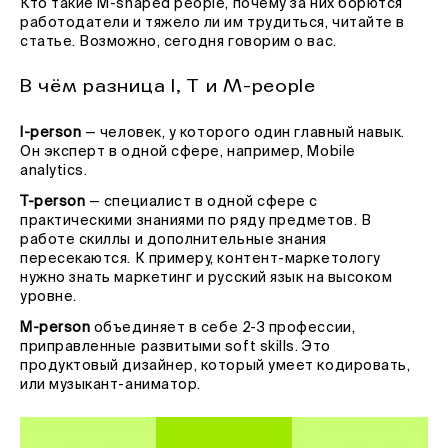
Кто такие M-shaped people, почему за них борются
работодатели и тяжело ли им трудиться, читайте в
статье. Возможно, сегодня говорим о вас.
В чём разница I, T и M-people
I-person
— человек, у которого один главный навык.
Он эксперт в одной сфере, например, Mobile
analytics.
T-person
— специалист в одной сфере с
практическими знаниями по ряду предметов. В
работе скиллы и дополнительные знания
пересекаются. К примеру, контент-маркетологу
нужно знать маркетинг и русский язык на высоком
уровне.
M-person
объединяет в себе 2-3 профессии,
приправленные развитыми soft skills. Это
продуктовый дизайнер, который умеет кодировать,
или музыкант-аниматор.