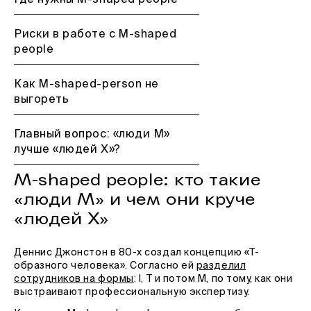
Где нужны M-shaped people
Риски в работе с M-shaped
people
Как M-shaped-person не
выгореть
Главный вопрос: «люди М»
лучше «людей Х»?
M-shaped people: кто такие
«люди М» и чем они круче
«людей Х»
Деннис Джонстон в 80-х создал концепцию «Т-
образного человека». Согласно ей
разделил
сотрудников на формы
: I, T и потом M, по тому, как они
выстраивают профессиональную экспертизу.