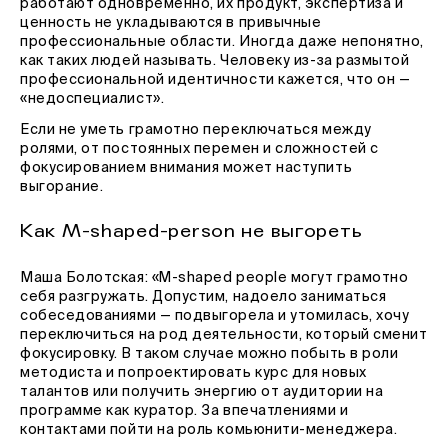
работают одновременно, их продукт, экспертиза и
ценность не укладываются в привычные
профессиональные области. Иногда даже непонятно,
как таких людей называть. Человеку из-за размытой
профессиональной идентичности кажется, что он —
«недоспециалист».
Если не уметь грамотно переключаться между
ролями, от постоянных перемен и сложностей с
фокусированием внимания может наступить
выгорание.
Как M-shaped-person не выгореть
Маша Болотская: «M-shaped people могут грамотно
себя разгружать. Допустим, надоело заниматься
собеседованиями — подвыгорела и утомилась, хочу
переключиться на род деятельности, который сменит
фокусировку. В таком случае можно побыть в роли
методиста и попроектировать курс для новых
талантов или получить энергию от аудитории на
программе как куратор. За впечатлениями и
контактами пойти на роль комьюнити-менеджера.