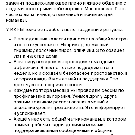
заменит поддерживающее плечо и живое общение с
людьми, с которыми тебе хорошо. Мне повезло быть
частью эмпатичной, отзывчивой и понимающей
команды.
У ИКРЫ тоже есть заботливые традиции и ритуалы:
В понедельник коллеги приносят на общий завтрак
что-то вкусненькое. Например, домашний
тирамису, яблочный пирог, блинчики. Это создаёт
уют и чувство дома.
В пятницу вечером мы проводим командные
рефлексии. В них не только подводим итоги
недели, но и создаём безопасное пространство, в
котором каждый может найти поддержку. Это
даёт чувство сопричастности.
Каждые полтора месяца мы проводим сессии по
профилактике выгорания. Учимся друг у друга
разным техникам распознавания эмоций и
снижения уровня тревожности. Это информирует
и успокаивает.
А ещё у нас есть общий чатик команды, в котором
помимо рабочих задач делимся мемами,
поддерживающими сообщениями и общими