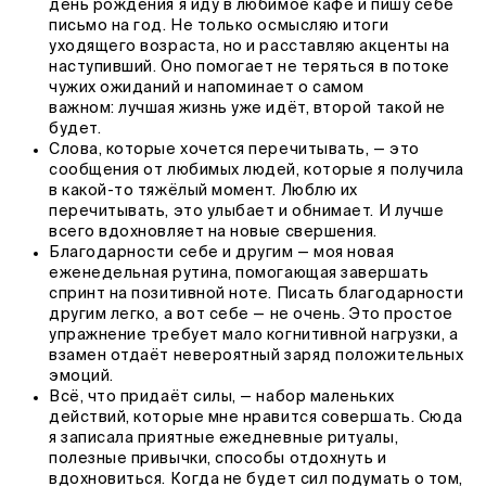
день рождения я иду в любимое кафе и пишу себе
письмо на год. Не только осмысляю итоги
уходящего возраста, но и расставляю акценты на
наступивший. Оно помогает не теряться в потоке
чужих ожиданий и напоминает о самом
важном: лучшая жизнь уже идёт, второй такой не
будет.
Слова, которые хочется перечитывать, — это
сообщения от любимых людей, которые я получила
в какой-то тяжёлый момент. Люблю их
перечитывать, это улыбает и обнимает. И лучше
всего вдохновляет на новые свершения.
Благодарности себе и другим — моя новая
еженедельная рутина, помогающая завершать
спринт на позитивной ноте. Писать благодарности
другим легко, а вот себе — не очень. Это простое
упражнение требует мало когнитивной нагрузки, а
взамен отдаёт невероятный заряд положительных
эмоций.
Всё, что придаёт силы, — набор маленьких
действий, которые мне нравится совершать. Сюда
я записала приятные ежедневные ритуалы,
полезные привычки, способы отдохнуть и
вдохновиться. Когда не будет сил подумать о том,