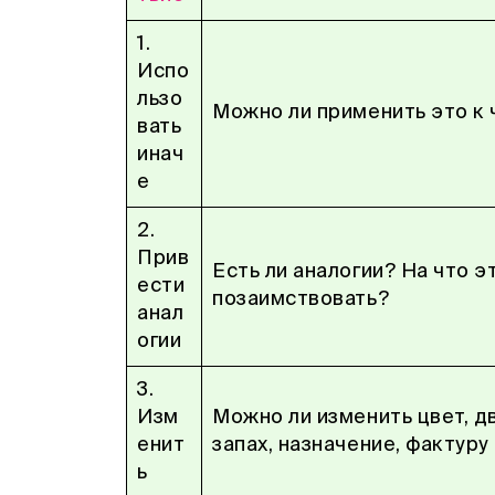
1.
Испо
льзо
Можно ли применить это к 
вать
инач
е
2.
Прив
Есть ли аналогии? На что 
ести
позаимствовать?
анал
огии
3.
Изм
Можно ли изменить цвет, дв
енит
запах, назначение, фактуру и
ь