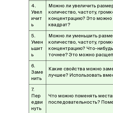
4.
Можно ли увеличить размер,
Увел
количество, частоту, громк
ичит
концентрацию? Это можно 
ь
квадрат?
5.
Можно ли уменьшить размер
Умен
количество, частоту, громк
ьшит
концентрацию? Что-нибудь 
ь
точнее? Это можно расще
6.
Какие свойства можно зам
Заме
лучшее? Использовать вме
нить
7.
Пер
Что можно поменять места
едви
последовательность? Поме
нуть