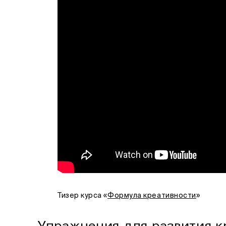
Тизер курса «
Формула креативности
»
Упражнения для развития к