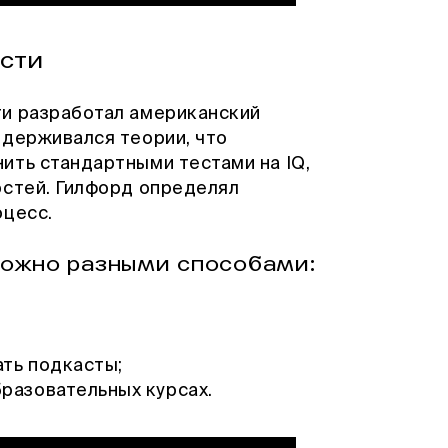
сти
ти разработал американский
идерживался теории, что
ить стандартными тестами на IQ,
остей. Гилфорд определял
оцесс.
можно разными способами:
ать подкасты;
разовательных курсах.