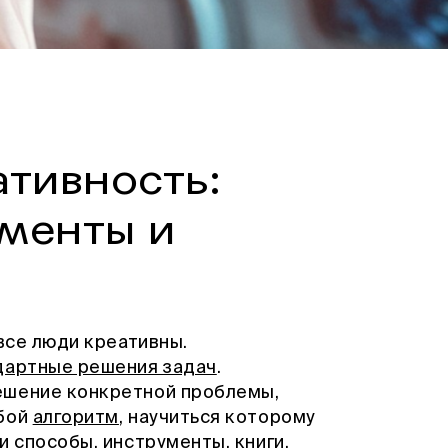
ативность:
ументы и
 все люди креативны.
дартные решения задач
.
ешение конкретной проблемы,
обой
алгоритм
, научиться которому
и способы, инструменты, книги,