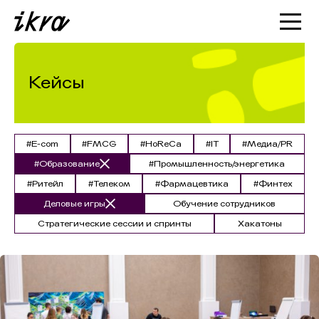
Познакомиться с ИКРОЙ
Статьи
Кейсы
Кейсы
О нас
#E-com
#FMCG
#HoReCa
#IT
#Медиа/PR
#Образование
#Промышленность/энергетика
#Ритейл
#Телеком
#Фармацевтика
#Финтех
Деловые игры
Обучение сотрудников
Стратегические сессии и спринты
Хакатоны