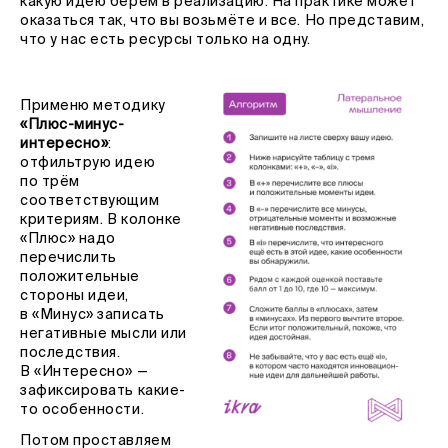
какую идею берём в реализацию. На практике может
оказаться так, что вы возьмёте и все. Но представим,
что у нас есть ресурсы только на одну.
Применю методику
«Плюс-минус-
интересно»
:
отфильтрую идею
по трём
соответствующим
критериям. В колонке
«Плюс» надо
перечислить
положительные
стороны идеи,
в «Минус» записать
негативные мысли или
последствия.
В «Интересно» —
зафиксировать какие-
то особенности.
Потом проставляем