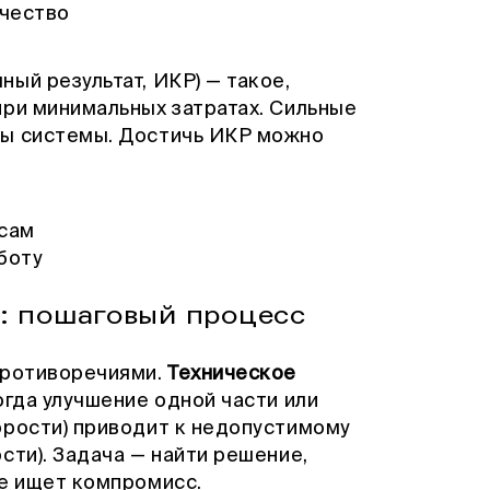
ачество
ый результат, ИКР) — такое,
при минимальных затратах. Сильные
сы системы. Достичь ИКР можно
 сам
боту
: пошаговый процесс
противоречиями.
Техническое
огда улучшение одной части или
орости) приводит к недопустимому
сти). Задача — найти решение,
не ищет компромисс.