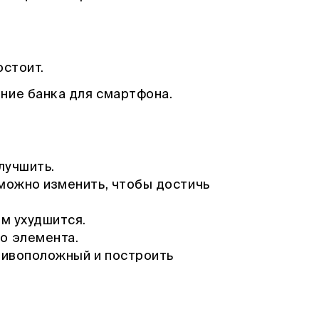
остоит.
ние банка для смартфона.
лучшить.
 можно изменить, чтобы достичь
ом ухудшится.
о элемента.
отивоположный и построить