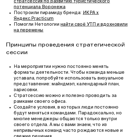
стратсессия по развитию туристического
потенциала Воронежа
Построили пирамиду бренда:
ИКРА х
Яндекс.Practicum
Помогли Нетологии
найти своё УТП и вдохновили
на
перемены
Принципы проведения стратегической
сессии
На мероприятии нужно постоянно менять
форматы деятельности. Чтобы команда меньше
уставала, попробуйте использовать визуальное
представление: майндмэп, календарный план,
зарисовки.
Стратсессию можно и полезно проводить за
рамками своего офиса.
Создайте условия, в которых люди постоянно
будут меняться командами. Парадоксально, но
многие менеджеры общаются только внутри
своего отдела. А мы с вами знаем, что из
непривычных команд часто рождаются новые и
свежие решения.