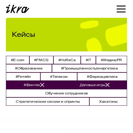
Познакомиться с ИКРОЙ
Статьи
Кейсы
Кейсы
О нас
#E-com
#FMCG
#HoReCa
#IT
#Медиа/PR
#Образование
#Промышленность/энергетика
#Ритейл
#Телеком
#Фармацевтика
#Финтех
Деловые игры
Обучение сотрудников
Стратегические сессии и спринты
Хакатоны