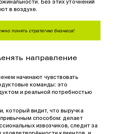
аржинальности. Без этих уточнений
ют в воздухе.
ужно понять стратегию бизнеса!
 менять направление
менем начинают чувствовать
одуктовые команды: это
дуктом и реальной потребностью
, который видит, что выручка
у привычным способом: делает
ссиональных извозчиков, следит за
и удовлетворённости клиентов, и