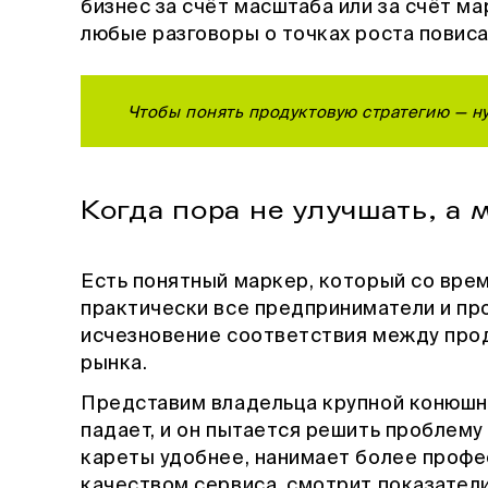
бизнес за счёт масштаба или за счёт м
любые разговоры о точках роста повиса
Чтобы понять продуктовую стратегию — н
Когда пора не улучшать, а
Есть понятный маркер, который со вре
практически все предприниматели и пр
исчезновение соответствия между про
рынка.
Представим владельца крупной конюшни
падает, и он пытается решить проблем
кареты удобнее, нанимает более профе
качеством сервиса, смотрит показател