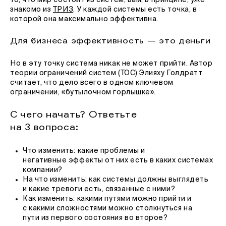
То, что мир состоит из систем, вам, в принципе, уже
знакомо из
ТРИЗ
. У каждой системы есть точка, в
которой она максимально эффективна.
Для бизнеса эффективность — это деньги
Но в эту точку система никак не может прийти. Автор
теории ограничений систем (ТОС) Элияху Голдратт
считает, что дело всего в одном ключевом
ограничении, «бутылочном горлышке».
С чего начать? Ответьте
на 3 вопроса:
Что изменить: какие проблемы и
негативные эффекты от них есть в каких системах
компании?
На что изменить: как системы должны выглядеть
и какие тревоги есть, связанные с ними?
Как изменить: какими путями можно прийти и
с какими сложностями можно столкнуться на
пути из первого состояния во второе?