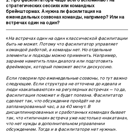
2.
Про фасилитатора чаще всего вспоминают на
стратегических сессиях или командных
брейнштормах. А нужна ли фасилитация на
еженедельных созвонах команды, например? Или на
встречах один на один?
«
На встречах один на один классической фасилитации
быть не может. Потому что фасилитатор управляет
командой работой, а команды нет. Но отдельные
элементы и подходы можно применить. Например,
заранее наметить план диалога или подготовить
фреймворк, который поможет вести дискуссию.
Если говорим про еженедельные созвоны, то тут важно
следующее. Если структура не отточена до идеала и
люди «закапываются» на регулярных встречах — то да,
фасилитация поможет и будет полезна. Фасилитатор
сделает так, что обсуждение пройдёт не за
запланированный час, а за 40 минут. В
дисциплинированных и сработанных командах бывает
так, что «типичная» встреча уже настолько «накатана»,
что нет нужды в дополнительном управлении
обсуждением. Тогда и в фасилитаторе нет нужны».