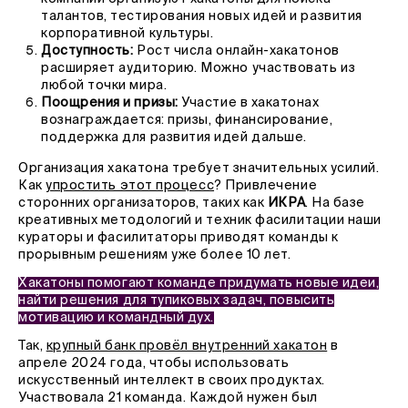
талантов, тестирования новых идей и развития
корпоративной культуры.
Доступность:
Рост числа онлайн-хакатонов
расширяет аудиторию. Можно участвовать из
любой точки мира.
Поощрения и призы:
Участие в хакатонах
вознаграждается: призы, финансирование,
поддержка для развития идей дальше.
Организация хакатона требует значительных усилий.
Как
упростить этот процесс
? Привлечение
сторонних организаторов, таких как
ИКРА
. На базе
креативных методологий и техник фасилитации наши
кураторы и фасилитаторы приводят команды к
прорывным решениям уже более 10 лет.
Хакатоны помогают команде придумать новые идеи,
найти решения для тупиковых задач, повысить
мотивацию и командный дух.
Так,
крупный банк провёл внутренний хакатон
в
апреле 2024 года, чтобы использовать
искусственный интеллект в своих продуктах.
Участвовала 21 команда. Каждой нужен был