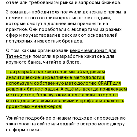
отвечали требованиям рынка и запросам бизнеса.
3 команды-победителя получили денежные призы, а
помимо этого освоили креативные методики,
которые смогут в дальнейшем применять на
практике. Они поработали с экспертами из разных
сфер и поучаствовали в сессиях от основателей
популярных и известных брендов.
О том, как мы организовали
кейс-чемпионат для
Татнефти
и помогли в разработке хакатона для
крупного банка
, читайте в блоге.
При разработке хакатонов мы объединяем
аналитические и креативные методологии,
используем собственную методологию CRAFT для
решения бизнес-задач. А ещё мы всегда привлекаем
методистов, большую команду фасилитаторов с
методологическими знаниями и профессиональных
проектных менеджеров.
Узнайте
подробнее о нашем подходе к проведению
хакатонов
на сайте или задайте вопрос менеджеру
по форме ниже.