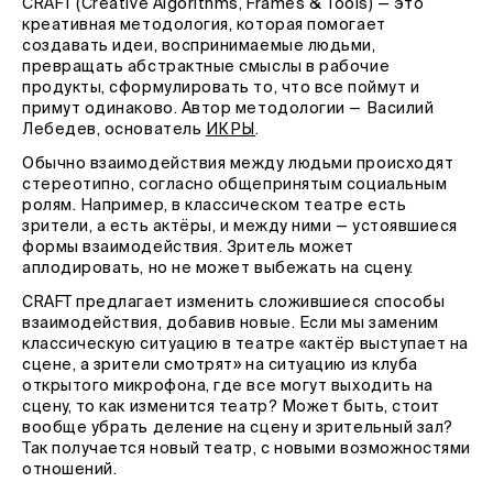
CRAFT (Creative Algorithms, Frames & Tools) — это
креативная методология, которая помогает
создавать идеи, воспринимаемые людьми,
превращать абстрактные смыслы в рабочие
продукты, сформулировать то, что все поймут и
примут одинаково. Автор методологии — Василий
Лебедев, основатель
ИКРЫ
.
Обычно взаимодействия между людьми происходят
стереотипно, согласно общепринятым социальным
ролям. Например, в классическом театре есть
зрители, а есть актёры, и между ними — устоявшиеся
формы взаимодействия. Зритель может
аплодировать, но не может выбежать на сцену.
CRAFT предлагает изменить сложившиеся способы
взаимодействия, добавив новые. Если мы заменим
классическую ситуацию в театре «актёр выступает на
сцене, а зрители смотрят» на ситуацию из клуба
открытого микрофона, где все могут выходить на
сцену, то как изменится театр? Может быть, стоит
вообще убрать деление на сцену и зрительный зал?
Так получается новый театр, с новыми возможностями
отношений.