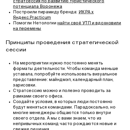
стратсессия по развитию туристического
потенциала Воронежа
Построили пирамиду бренда:
ИКРА х
Яндекс.Practicum
Помогли Нетологии
найти своё УТП и вдохновили
на
перемены
Принципы проведения стратегической
сессии
На мероприятии нужно постоянно менять
форматы деятельности. Чтобы команда меньше
уставала, попробуйте использовать визуальное
представление: майндмэп, календарный план,
зарисовки.
Стратсессию можно и полезно проводить за
рамками своего офиса.
Создайте условия, в которых люди постоянно
будут меняться командами. Парадоксально, но
многие менеджеры общаются только внутри
своего отдела. А мы с вами знаем, что из
непривычных команд часто рождаются новые и
свежие решения.