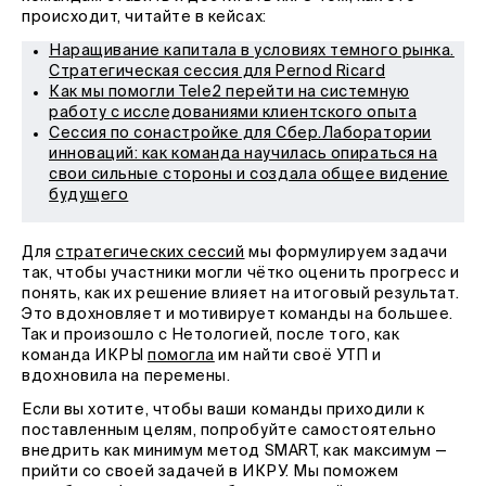
происходит, читайте в кейсах:
Наращивание капитала в условиях темного рынка.
Стратегическая сессия для Pernod Ricard
Как мы помогли Tele2 перейти на системную
работу с исследованиями клиентского опыта
Сессия по сонастройке для Сбер.Лаборатории
инноваций: как команда научилась опираться на
свои сильные стороны и создала общее видение
будущего
Для
стратегических сессий
мы формулируем задачи
так, чтобы участники могли чётко оценить прогресс и
понять, как их решение влияет на итоговый результат.
Это вдохновляет и мотивирует команды на большее.
Так и произошло с Нетологией, после того, как
команда ИКРЫ
помогла
им найти своё УТП и
вдохновила на перемены.
Если вы хотите, чтобы ваши команды приходили к
поставленным целям, попробуйте самостоятельно
внедрить как минимум метод SMART, как максимум —
прийти со своей задачей в ИКРУ. Мы поможем