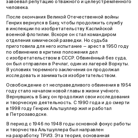
завоевал репутацию отважного и целеустремленного
человека.
После окончания Великой Отечественной войны
Генрих вернулся в Баку, чтобы продолжить службу
в инспекции по изобретательству Каспийской
военной флотилии. Вскоре он стал командиром
отделения химической разведки. Но судьба
приготовила для него испытание — арест в 1950 году
по обвинению в критике положения дел
с изобретательством в СССР. Обвинённый без суда,
он был отправлен в Речлаг, один из лагерей Воркуты.
В условиях тюремного заключения он продолжал
исследовать и заниматься изобретательством.
Освобождение от несправедливого обвинения в 1954
году стало началом новой главы в жизни учёного.
Вернувшись в Баку, он продолжил свои исследования
и творческую деятельность. С 1990 года и до смерти
в 1998 году Генрих Альтшуллер жил и работал
в Петрозаводске.
В период с 1946 по 1948 годы основной фокус работы
и творчества Альтшуллера был направлен
на разработку ТРИЗ. Эта теория, основанная