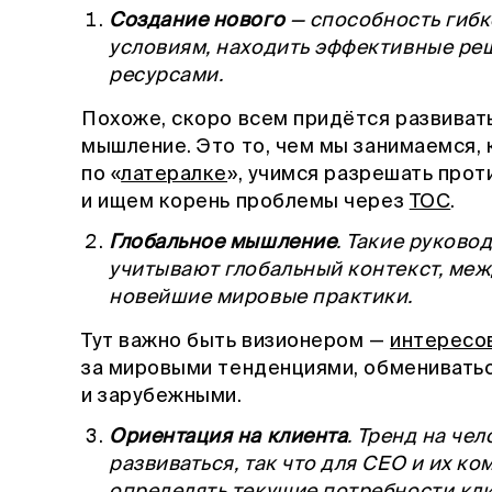
Создание нового
— способность гибк
условиям, находить эффективные ре
ресурсами.
Похоже, скоро всем придётся развиват
мышление. Это то, чем мы занимаемся, 
по «
латералке
», учимся разрешать прот
и ищем корень проблемы через
ТОС
.
Глобальное мышление
. Такие руково
учитывают глобальный контекст, ме
новейшие мировые практики.
Тут важно быть визионером —
интересо
за мировыми тенденциями, обмениватьс
и зарубежными.
Ориентация на клиента
. Тренд на ч
развиваться, так что для CEO и их 