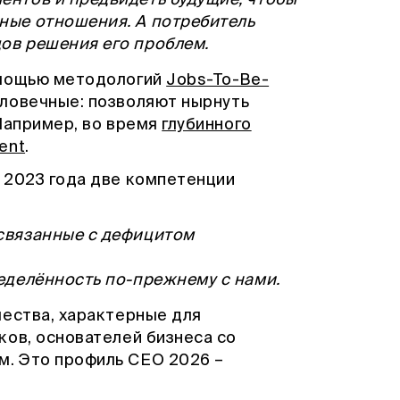
ентов и предвидеть будущие, чтобы
ные отношения. А потребитель
ов решения его проблем.
омощью методологий
Jobs-To-Be-
еловечные: позволяют нырнуть
Например, во время
глубинного
ent
.
 2023 года две компетенции
 связанные с дефицитом
ределённость по-прежнему с нами.
чества, характерные для
ков, основателей бизнеса со
. Это профиль CEO 2026 –