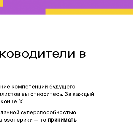
ководители в
ание
компетенций будущего:
алистов вы относитесь. За каждый
 конце 🏅
еланной суперспособностью
ез эзотерики — то
принимать