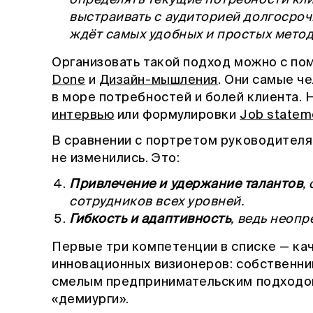
определять текущие потребности кли
выстраивать с аудиторией долгосроч
ждёт самых удобных и простых метод
Организовать такой подход можно с п
Done
и
Дизайн-мышления
. Они самые ч
в море потребностей и болей клиента. 
интервью
или формулировки
Job statem
В сравнении с портретом руководителя
не изменились. Это:
Привлечение и удержание талантов
,
сотрудников всех уровней.
Гибкость и адаптивность
, ведь неоп
Первые три компетенции в списке — ка
инновационных визионеров: собственни
смелым предпринимательским подходом
«демиурги».