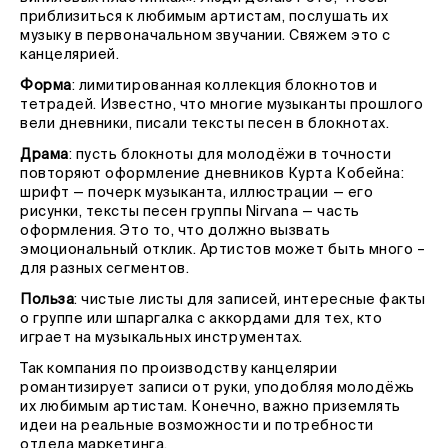
приблизиться к любимым артистам, послушать их
музыку в первоначальном звучании. Свяжем это с
канцелярией.
Форма
: лимитированная коллекция блокнотов и
тетрадей. Известно, что многие музыканты прошлого
вели дневники, писали тексты песен в блокнотах.
Драма
: пусть блокноты для молодёжи в точности
повторяют оформление дневников Курта Кобейна:
шрифт — почерк музыканта, иллюстрации — его
рисунки, тексты песен группы Nirvana — часть
оформления. Это то, что должно вызвать
эмоциональный отклик. Артистов может быть много –
для разных сегментов.
Польза
: чистые листы для записей, интересные факты
о группе или шпаргалка с аккордами для тех, кто
играет на музыкальных инструментах.
Так компания по производству канцелярии
романтизирует записи от руки, уподобляя молодёжь
их любимым артистам. Конечно, важно приземлять
идеи на реальные возможности и потребности
отдела маркетинга.