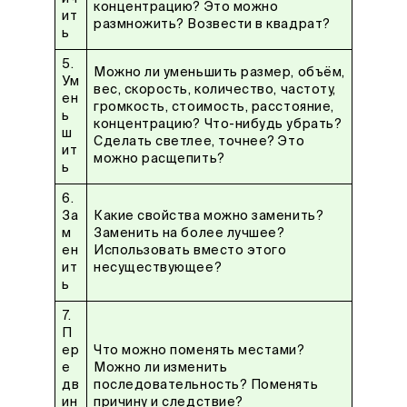
концентрацию? Это можно
ит
размножить? Возвести в квадрат?
ь
5.
Можно ли уменьшить размер, объём,
Ум
вес, скорость, количество, частоту,
ен
громкость, стоимость, расстояние,
ь
концентрацию? Что-нибудь убрать?
ш
Сделать светлее, точнее? Это
ит
можно расщепить?
ь
6.
За
Какие свойства можно заменить?
м
Заменить на более лучшее?
ен
Использовать вместо этого
ит
несуществующее?
ь
7.
П
ер
Что можно поменять местами?
е
Можно ли изменить
дв
последовательность? Поменять
ин
причину и следствие?