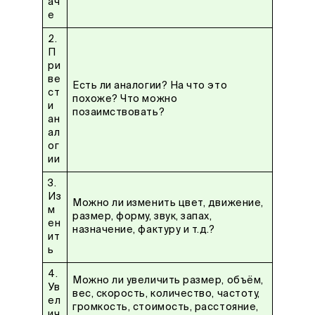
ач
е
2.
П
ри
ве
Есть ли аналогии? На что это
ст
похоже? Что можно
и
позаимствовать?
ан
ал
ог
ии
3.
Из
Можно ли изменить цвет, движение,
м
размер, форму, звук, запах,
ен
назначение, фактуру и т.д.?
ит
ь
4.
Можно ли увеличить размер, объём,
Ув
вес, скорость, количество, частоту,
ел
громкость, стоимость, расстояние,
ич