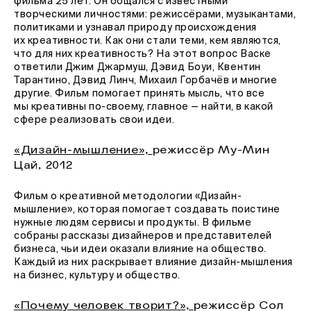
фильма 25 лет. Он общался с известными
творческими личностями: режиссёрами, музыкантами,
политиками и узнавал природу происхождения
их креативности. Как они стали теми, кем являются,
что для них креативность? На этот вопрос Васке
ответили Джим Джармуш, Дэвид Боуи, Квентин
Тарантино, Дэвид Линч, Михаил Горбачёв и многие
другие. Фильм помогает принять мысль, что все
мы креативны по-своему, главное — найти, в какой
сфере реализовать свои идеи.
«Дизайн-мышление»,
режиссёр Му-Мин
Цай, 2012
Фильм о креативной методологии «Дизайн-
мышление», которая помогает создавать поистине
нужные людям сервисы и продукты. В фильме
собраны рассказы дизайнеров и представителей
бизнеса, чьи идеи оказали влияние на общество.
Каждый из них раскрывает влияние дизайн-мышления
на бизнес, культуру и общество.
«Почему человек творит?»,
режиссёр Сол