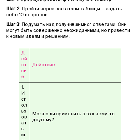
Шаг 2
: Пройти через все этапы таблицы — задать
себе 10 вопросов.
Шаг 3
: Подумать над получившимися ответами. Они
могут быть совершенно неожиданными, но привести
к новым идеям и решениям.
Д
ей
ст
Действие
ви
е
1.
И
сп
ол
ьз
Можно ли применить это к чему-то
ов
другому?
ат
ь
ин