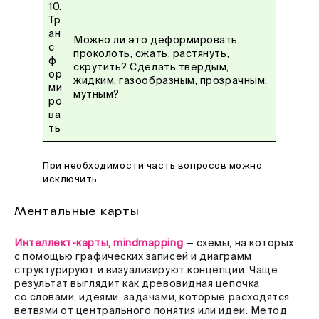
10.
Тр
ан
Можно ли это деформировать,
с
проколоть, сжать, растянуть,
ф
скрутить? Сделать твердым,
ор
жидким, газообразным, прозрачным,
ми
мутным?
ро
ва
ть
При необходимости часть вопросов можно
исключить.
Ментальные карты
Интеллект-карты, mindmapping
— схемы, на которых
с помощью графических записей и диаграмм
структурируют и визуализируют концепции. Чаще
результат выглядит как древовидная цепочка
со словами, идеями, задачами, которые расходятся
ветвями от центрального понятия или идеи. Метод