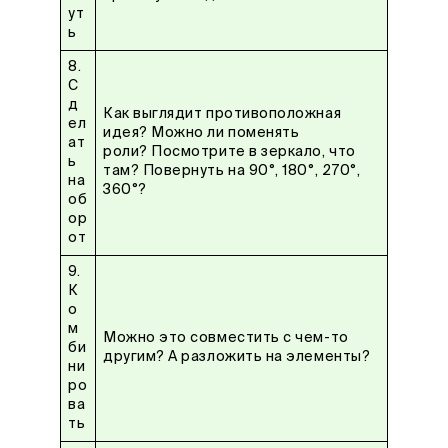
ут
ь
8.
С
д
Как выглядит противоположная
ел
идея? Можно ли поменять
ат
роли? Посмотрите в зеркало, что
ь
там? Повернуть на 90°, 180°, 270°,
на
360°?
об
ор
от
9.
К
о
м
Можно это совместить с чем-то
би
другим? А разложить на элементы?
ни
ро
ва
ть