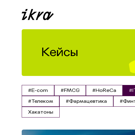
Кейсы
#E-com
#FMCG
#HoReCa
#I
#Телеком
#Фармацевтика
#Фин
Хакатоны