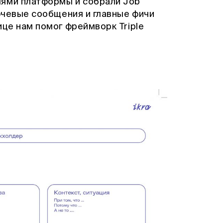
лями платформы и собрали Job
лючевые сообщения и главные фичи
ице нам помог фреймворк Triple