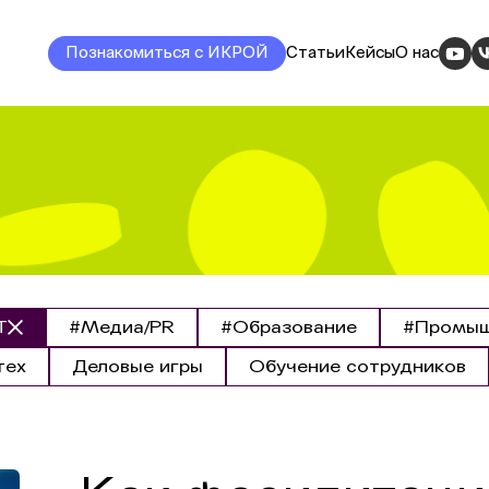
Познакомиться с ИКРОЙ
Статьи
Кейсы
О нас
T
#Медиа/PR
#Образование
#Промыш
тех
Деловые игры
Обучение сотрудников