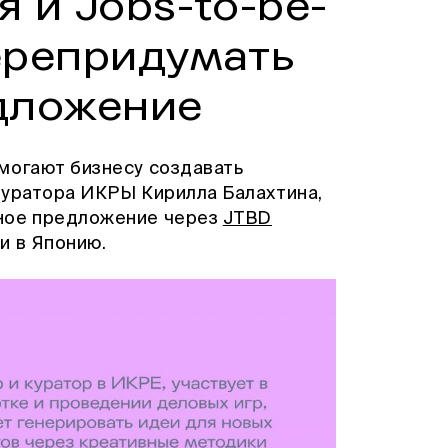
 и Jobs-to-be-
ерепридумать
дложение
могают бизнесу создавать
куратора ИКРЫ Кирилла Балахтина,
ное предложение через
JTBD
и в Японию.